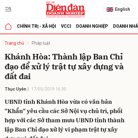
English
CHÍNH TRỊ - XÃ HỘI
VCCI
DOANH NGHIỆP
DOANH NH
bình luận
Trang chủ
Pháp luật
Khánh Hòa: Thành lập Ban Chỉ
đạo để xử lý trật tự xây dựng và
đất đai
Thục Uyên
17/05/2019 16:30
UBND tỉnh Khánh Hòa vừa có văn bản
Hủy
G
"Khẩn" yêu cầu các Sở Nội vụ chủ trì, phối
hợp với các Sở tham mưu UBND tỉnh thành
lập Ban Chỉ đạo xử lý vi phạm trật tự xây