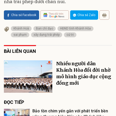
nhà trái phép dưới chân núi.
Theo dõi trên
Chia sẻ Facebook
Chia sẻ Zalo
Khánh Hoà
Ban chỉ đạo
HĐND tỉnh Khánh Hòa
sai phạm
xây dựng trái phép
cử tri
BÀI LIÊN QUAN
Nhiều người dân
Khánh Hòa đổi đời nhờ
mô hình giáo dục cộng
đồng mới
ĐỌC TIẾP
Bảo tồn chim yến gắn với phát triển bền