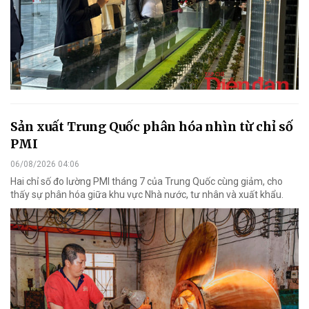
Sản xuất Trung Quốc phân hóa nhìn từ chỉ số
PMI
06/08/2026 04:06
Hai chỉ số đo lường PMI tháng 7 của Trung Quốc cùng giảm, cho
thấy sự phân hóa giữa khu vực Nhà nước, tư nhân và xuất khẩu.