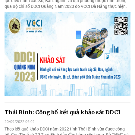
lực điều hành các Sở, Ban, ngành và địa phương thuộc tỉnh thông
qua Bộ chỉ số DDCI Quảng Nam 2023 do VCCI Đà Nẵng thực hiện.
Thái Bình: Công bố kết quả khảo sát DDCI
20/09/2022 06:02
Theo kết quả khảo DDCI năm 2022 tỉnh Thái Bình vừa được công
bố, Cục Thuế và TP Thái Bình dẫn đầu bảng xếp hạng, Sở TNMT và