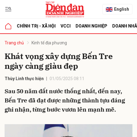
English
CHÍNH TRỊ - XÃ HỘI
VCCI
DOANH NGHIỆP
DOANH NH
bình luận
Trang chủ
Kinh tế địa phương
Khát vọng xây dựng Bến Tre
ngày càng giàu đẹp
Thùy Linh thực hiện
01/05/2025 08:11
Sau 50 năm đất nước thống nhất, đến nay,
Bến Tre đã đạt được những thành tựu đáng
Hủy
G
ghi nhận, từng bước vươn lên mạnh mẽ.