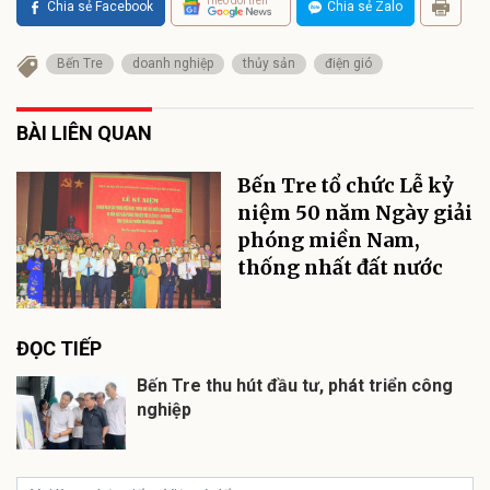
Theo dõi trên
Chia sẻ Facebook
Chia sẻ Zalo
Bến Tre
doanh nghiệp
thủy sản
điện gió
BÀI LIÊN QUAN
Bến Tre tổ chức Lễ kỷ
niệm 50 năm Ngày giải
phóng miền Nam,
thống nhất đất nước
ĐỌC TIẾP
Bến Tre thu hút đầu tư, phát triển công
nghiệp