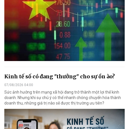
Kinh tế số có đang "thưởng" cho sự ồn ào?
07/08/2026 04:00
Sức ảnh hưởng trên mạng xã hội đang trở thành một lợi thế kinh
doanh. Nhưng khi sự chú ý có thể nhanh chóng chuyển hóa thành
doanh thu, những giá trị nào sẽ được thị trường ưu tiên?