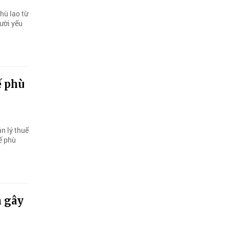
hù lao từ
gười yếu
ế phù
n lý thuế
uế phù
h gây