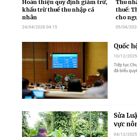
Hoàn thiện quy định giảm trừ,
Thu nhậ
khấu trừ thuế thu nhập cá
thuế: T
nhân
cho ngư
24/04/2026 04:15
05/04/202
Quốc hộ
10/12/2025
Tiếp tục Ch
đã biểu quyế
Sửa Luậ
vực nô
04/12/2025