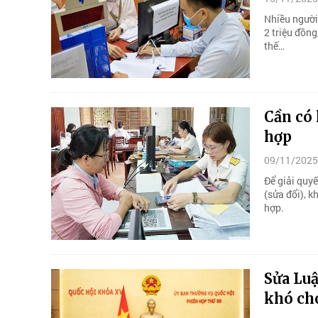
Nhiều người
2 triệu đồng
thế…
Cần có 
hợp
09/11/2025
Để giải quy
(sửa đổi), k
hợp.
Sửa Luậ
khó ch