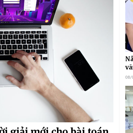
Nâ
vã
08/
i giải mới cho bài toán