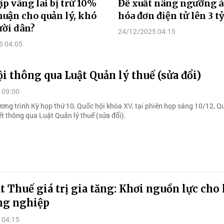
p vãng lai bị trừ 10%
Đề xuất nâng ngưỡng 
huận cho quản lý, khó
hóa đơn điện tử lên 3 t
ời dân?
24/12/2025 04:15
6 04:05
i thông qua Luật Quản lý thuế (sửa đổi)
 09:00
ương trình Kỳ họp thứ 10, Quốc hội khóa XV, tại phiên họp sáng 10/12, Q
t thông qua Luật Quản lý thuế (sửa đổi).
t Thuế giá trị gia tăng: Khơi nguồn lực cho 
ng nghiệp
 04:15