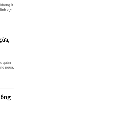
 không ít
 lĩnh vực
gừa,
ắc quản
òng ngừa,
không