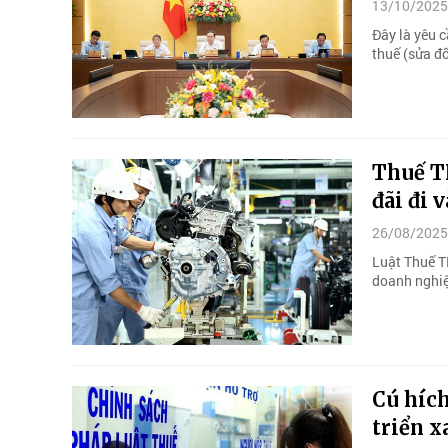
13/10/2025
Đây là yêu c
thuế (sửa đ
Thuế T
đãi đi 
26/08/2025
Luật Thuế T
doanh nghiệp
Cú hích
triển 