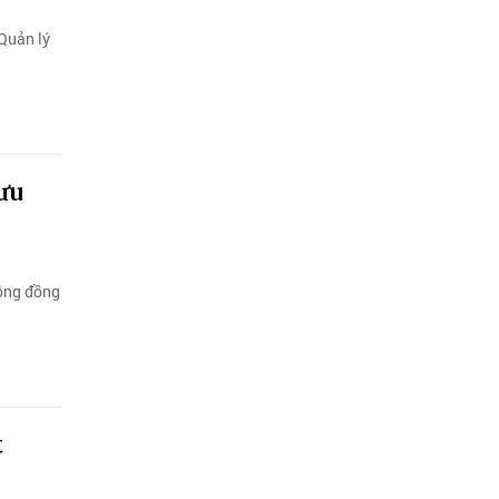
 Quản lý
ưu
ộng đồng
t