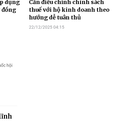
áp dụng
Cần điều chỉnh chính sách
ỷ đồng
thuế với hộ kinh doanh theo
hướng dễ tuân thủ
22/12/2025 04:15
uốc hội
lĩnh