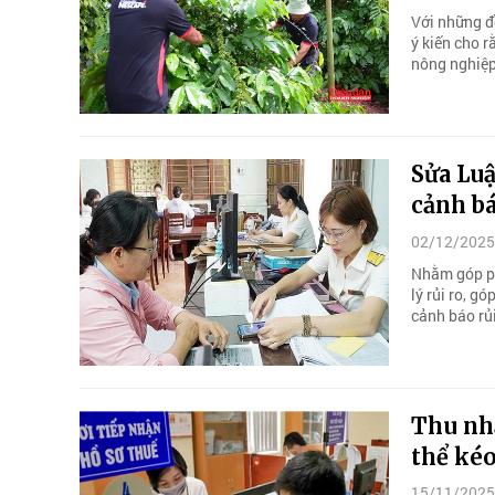
Với những đ
ý kiến cho r
nông nghiệp
Sửa Luậ
cảnh bá
02/12/2025
Nhằm góp ph
lý rủi ro, g
cảnh báo rủi
Thu nhậ
thể kéo
15/11/2025