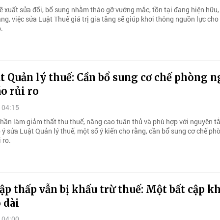
ề xuất sửa đổi, bổ sung nhằm tháo gỡ vướng mắc, tồn tại đang hiện hữu,
ằng, việc sửa Luật Thuế giá trị gia tăng sẽ giúp khơi thông nguồn lực cho
.
t Quản lý thuế: Cần bổ sung cơ chế phòng n
o rủi ro
 04:15
ần làm giảm thất thu thuế, nâng cao tuân thủ và phù hợp với nguyên t
óp ý sửa Luật Quản lý thuế, một số ý kiến cho rằng, cần bổ sung cơ chế ph
 ro.
p thấp vẫn bị khấu trừ thuế: Một bất cập 
 dài
 04:00