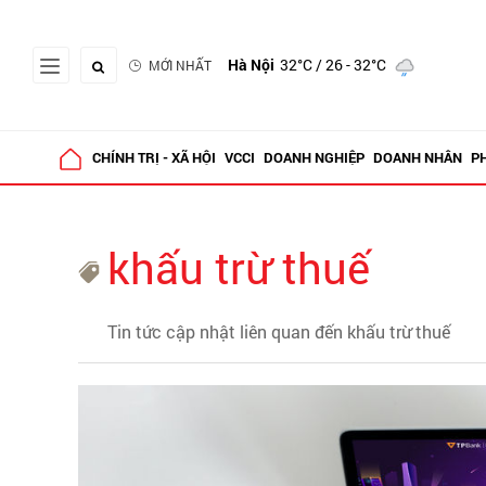
Hà Nội
32°C
/ 26 - 32°C
MỚI NHẤT
CHÍNH TRỊ - XÃ HỘI
VCCI
DOANH NGHIỆP
DOANH NHÂN
P
khấu trừ thuế
Tin tức cập nhật liên quan đến khấu trừ thuế