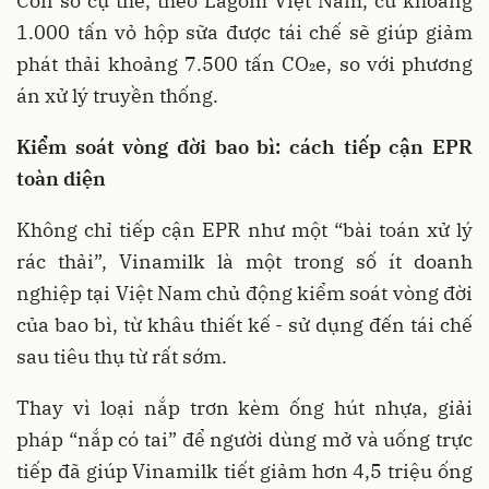
Con số cụ thể, theo Lagom Việt Nam, cứ khoảng
1.000 tấn vỏ hộp sữa được tái chế sẽ giúp giảm
phát thải khoảng 7.500 tấn CO₂e, so với phương
án xử lý truyền thống.
Kiểm soát vòng đời bao bì: cách tiếp cận EPR
toàn diện
Không chỉ tiếp cận EPR như một “bài toán xử lý
rác thải”, Vinamilk là một trong số ít doanh
nghiệp tại Việt Nam chủ động kiểm soát vòng đời
của bao bì, từ khâu thiết kế - sử dụng đến tái chế
sau tiêu thụ từ rất sớm.
Thay vì loại nắp trơn kèm ống hút nhựa, giải
pháp “nắp có tai” để người dùng mở và uống trực
tiếp đã giúp Vinamilk tiết giảm hơn 4,5 triệu ống