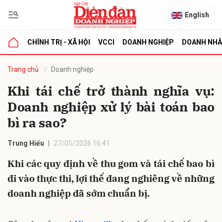
English
CHÍNH TRỊ - XÃ HỘI
VCCI
DOANH NGHIỆP
DOANH NH
bình luận
Trang chủ
Doanh nghiệp
Khi tái chế trở thành nghĩa vụ:
Doanh nghiệp xử lý bài toán bao
bì ra sao?
Trung Hiếu
27/05/2026 16:41
Khi các quy định về thu gom và tái chế bao bì
Hủy
G
đi vào thực thi, lợi thế đang nghiêng về những
doanh nghiệp đã sớm chuẩn bị.