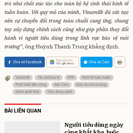
trò như chất xúc tác cho toàn bộ hệ sinh thái kinh tế
tuần hoàn. Với quy mô của mình, Vinamilk đủ sức tạo
nên sự chuyển đổi trong toàn chuỗi cung ứng, chung
tay xây dựng chính sách cũng như góp phần thay đổi
hành vi người tiêu dùng trong lĩnh vực bảo vệ môi
trường”
, ông Huỳnh Thanh Trung khẳng định.
Theo dõi trên
Chia sẻ Facebook
Chia sẻ Zalo
Vinamilk
Tái chế bao bì
EPR
Kinh tế tuần hoàn
Phát triển bền vững
Net Zero
Bảo vệ môi trường
Giảm phát thải
Tiêu dùng xanh
BÀI LIÊN QUAN
Người tiêu dùng ngày
càng khắt khe, buộc