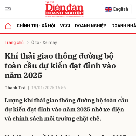
English
CHÍNH TRỊ - XÃ HỘI
VCCI
DOANH NGHIỆP
DOANH NH
bình luận
Trang chủ
Ô tô - Xe máy
Khí thải giao thông đường bộ
toàn cầu dự kiến đạt đỉnh vào
năm 2025
Thanh Trà
19/01/2025 16:56
Lượng khí thải giao thông đường bộ toàn cầu
Hủy
G
dự kiến đạt đỉnh vào năm 2025 nhờ xe điện
và chính sách môi trường chặt chẽ.