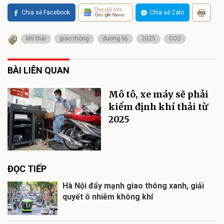
Theo dõi trên
Chia sẻ Facebook
Chia sẻ Zalo
khí thải
giao thông
đường bộ
2025
CO2
BÀI LIÊN QUAN
Mô tô, xe máy sẽ phải
kiểm định khí thải từ
2025
ĐỌC TIẾP
Hà Nội đẩy mạnh giao thông xanh, giải
quyết ô nhiễm không khí