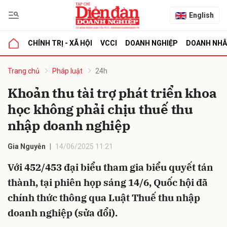
English
CHÍNH TRỊ - XÃ HỘI
VCCI
DOANH NGHIỆP
DOANH NH
bình luận
Trang chủ
Pháp luật
24h
Khoản thu tài trợ phát triển khoa
học không phải chịu thuế thu
nhập doanh nghiệp
Gia Nguyễn
14/06/2025 11:21
Với 452/453 đại biểu tham gia biểu quyết tán
Hủy
G
thành, tại phiên họp sáng 14/6, Quốc hội đã
chính thức thông qua Luật Thuế thu nhập
doanh nghiệp (sửa đổi).