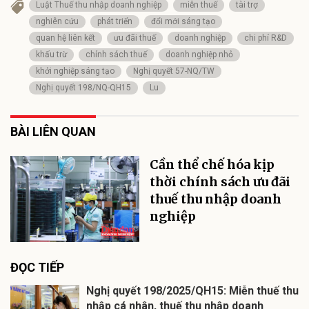
Luật Thuế thu nhập doanh nghiệp
miễn thuế
tài trợ
nghiên cứu
phát triển
đổi mới sáng tạo
quan hệ liên kết
ưu đãi thuế
doanh nghiệp
chi phí R&D
khấu trừ
chính sách thuế
doanh nghiệp nhỏ
khởi nghiệp sáng tạo
Nghị quyết 57-NQ/TW
Nghị quyết 198/NQ-QH15
Lu
BÀI LIÊN QUAN
Cần thể chế hóa kịp
thời chính sách ưu đãi
thuế thu nhập doanh
nghiệp
ĐỌC TIẾP
Nghị quyết 198/2025/QH15: Miễn thuế thu
nhập cá nhân, thuế thu nhập doanh