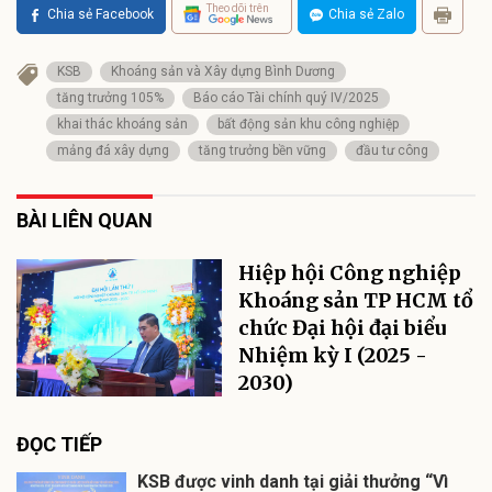
Theo dõi trên
Chia sẻ Facebook
Chia sẻ Zalo
KSB
Khoáng sản và Xây dựng Bình Dương
tăng trưởng 105%
Báo cáo Tài chính quý IV/2025
khai thác khoáng sản
bất động sản khu công nghiệp
mảng đá xây dựng
tăng trưởng bền vững
đầu tư công
BÀI LIÊN QUAN
Hiệp hội Công nghiệp
Khoáng sản TP HCM tổ
chức Đại hội đại biểu
Nhiệm kỳ I (2025 -
2030)
ĐỌC TIẾP
KSB được vinh danh tại giải thưởng “Vì