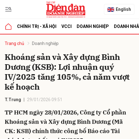
English
CHÍNH TRỊ - XÃ HỘI
VCCI
DOANH NGHIỆP
DOANH NH
bình luận
Trang chủ
Doanh nghiệp
Khoáng sản và Xây dựng Bình
Dương (KSB): Lợi nhuận quý
IV/2025 tăng 105%, cả năm vượt
kế hoạch
T.Trung
29/01/2026 09:51
Hủy
G
TP HCM ngày 28/01/2026, Công ty Cổ phần
Khoáng sản và Xây dựng Bình Dương (Mã
CK: KSB) chính thức công bố Báo cáo Tài