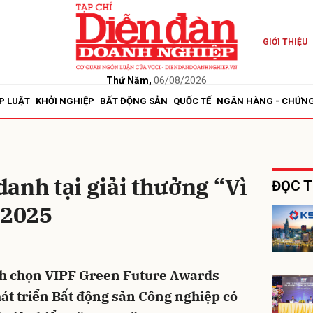
GIỚI THIỆU
bình luận
Thứ Năm,
06/08/2026
P LUẬT
KHỞI NGHIỆP
BẤT ĐỘNG SẢN
QUỐC TẾ
NGÂN HÀNG - CHỨN
anh tại giải thưởng “Vì
ĐỌC T
 2025
Hủy
G
nh chọn VIPF Green Future Awards
át triển Bất động sản Công nghiệp có