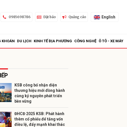
English
0985698786
Đặt báo
Quảng cáo
G KHOÁN
DU LỊCH
KINH TẾ ĐỊA PHƯƠNG
CÔNG NGHỆ
Ô TÔ - XE MÁY
IẾP
KSB công bố nhận diện
thương hiệu mới đồng hành
ửi
cùng kỷ nguyên phát triển
bền vững
ĐHCĐ 2025 KSB: Phát hành
thêm cổ phiếu để tăng vốn
điều lệ, đẩy mạnh khai thác