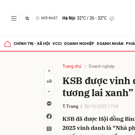
Hà Nội
32°C
/ 26 - 32°C
MỚI NHẤT
Gửi 
CHÍNH TRỊ - XÃ HỘI
VCCI
DOANH NGHIỆP
DOANH NHÂN
PHÁ
Trang chủ
Doanh nghiệp
KSB được vinh d
tương lai xanh”
T.Trung
30/10/2025 17:04
KSB đã được Hội đồng Bì
2025 vinh danh là “Nhà ph