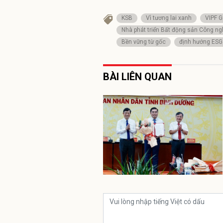
KSB
Vì tương lai xanh
VIPF G
Nhà phát triển Bất động sản Công ngh
Bền vững từ gốc
định hướng ESG
BÀI LIÊN QUAN