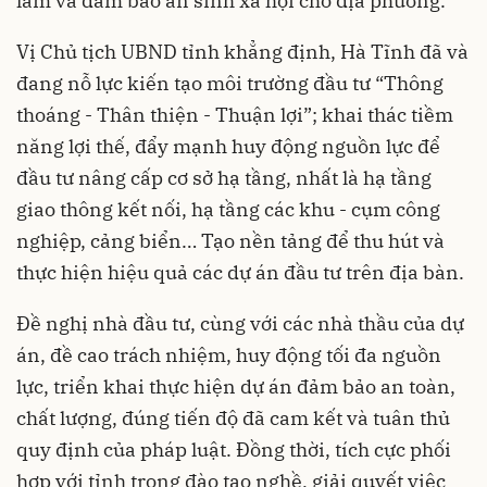
làm và đảm bảo an sinh xã hội cho địa phương.
Vị Chủ tịch UBND tỉnh khẳng định, Hà Tĩnh đã và
đang nỗ lực kiến tạo môi trường đầu tư “Thông
thoáng - Thân thiện - Thuận lợi”; khai thác tiềm
năng lợi thế, đẩy mạnh huy động nguồn lực để
đầu tư nâng cấp cơ sở hạ tầng, nhất là hạ tầng
giao thông kết nối, hạ tầng các khu - cụm công
nghiệp, cảng biển… Tạo nền tảng để thu hút và
thực hiện hiệu quả các dự án đầu tư trên địa bàn.
Đề nghị nhà đầu tư, cùng với các nhà thầu của dự
án, đề cao trách nhiệm, huy động tối đa nguồn
lực, triển khai thực hiện dự án đảm bảo an toàn,
chất lượng, đúng tiến độ đã cam kết và tuân thủ
quy định của pháp luật. Đồng thời, tích cực phối
hợp với tỉnh trong đào tạo nghề, giải quyết việc