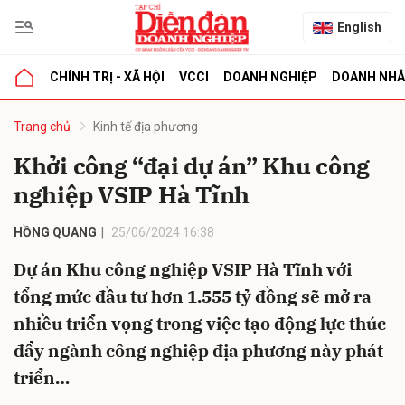
English
CHÍNH TRỊ - XÃ HỘI
VCCI
DOANH NGHIỆP
DOANH NH
bình luận
Trang chủ
Kinh tế địa phương
Khởi công “đại dự án” Khu công
nghiệp VSIP Hà Tĩnh
HỒNG QUANG
25/06/2024 16:38
Dự án Khu công nghiệp VSIP Hà Tĩnh với
tổng mức đầu tư hơn 1.555 tỷ đồng sẽ mở ra
Hủy
G
nhiều triển vọng trong việc tạo động lực thúc
đẩy ngành công nghiệp địa phương này phát
triển…