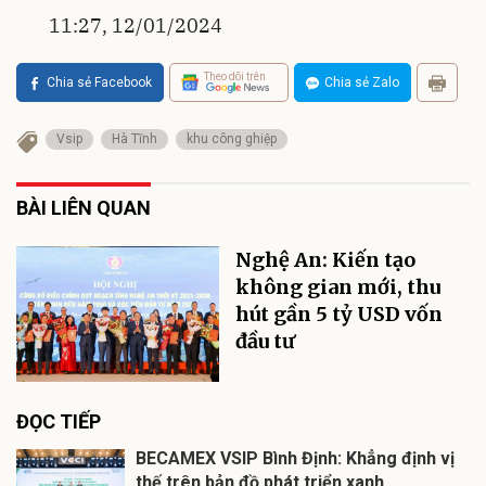
11:27, 12/01/2024
Theo dõi trên
Chia sẻ Facebook
Chia sẻ Zalo
Vsip
Hà Tĩnh
khu công ghiệp
BÀI LIÊN QUAN
Nghệ An: Kiến tạo
không gian mới, thu
hút gần 5 tỷ USD vốn
đầu tư
ĐỌC TIẾP
BECAMEX VSIP Bình Định: Khẳng định vị
thế trên bản đồ phát triển xanh