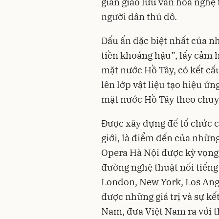
gian giao lưu văn hóa nghệ t
người dân thủ đô.
Dấu ấn đặc biệt nhất của nh
tiền khoáng hậu”, lấy cảm 
mặt nước Hồ Tây, có kết cấ
lên lớp vật liệu tạo hiệu ứ
mặt nước Hồ Tây theo chuyể
Được xây dựng để tổ chức c
giới, là điểm đến của những
Opera Hà Nội được kỳ vọng
đường nghệ thuật nổi tiếng n
London, New York, Los Ange
được những giá trị và sự kết
Nam, đưa Việt Nam ra với th