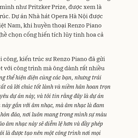
mình như Pritzker Prize, được xem là
trúc. Dự án Nhà hát Opera Hà Nội được
ệt Nam, khi huyền thoại Renzo Piano
nghề chọn cống hiến tích lũy tinh hoa cả
i công, kiến trúc sư Renzo Piano đã gửi
ệt với công trình mà ông dành rất nhiều
g thể hiện diện cùng các bạn, nhưng trái
 tất cả lời chúc tốt lành và niềm hân hoan trọn
 yêu dự án này, và tôi tin rằng đây là dự án
án này gắn với âm nhạc, mà âm nhạc là đam
t hòn đảo, nơi luôn mang trong mình sự màu
ảo âm nhạc này sẽ diễm lệ hơn và đầy phép
ôi là được tạo nên một công trình nơi mọi