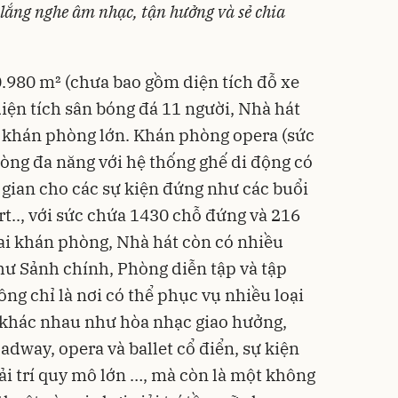
lắng nghe âm nhạc, tận hưởng và sẻ chia
0.980 m² (chưa bao gồm diện tích đỗ xe
 diện tích sân bóng đá 11 người, Nhà hát
 khán phòng lớn. Khán phòng opera (sức
òng đa năng với hệ thống ghế di động có
 gian cho các sự kiện đứng như các buổi
t.., với sức chứa 1430 chỗ đứng và 216
ai khán phòng, Nhà hát còn có nhiều
ư Sảnh chính, Phòng diễn tập và tập
ông chỉ là nơi có thể phục vụ nhiều loại
 khác nhau như hòa nhạc giao hưởng,
dway, opera và ballet cổ điển, sự kiện
giải trí quy mô lớn …, mà còn là một không