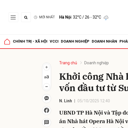
Hà Nội
32°C
/ 26 - 32°C
MỚI NHẤT
Gửi 
CHÍNH TRỊ - XÃ HỘI
VCCI
DOANH NGHIỆP
DOANH NHÂN
PHÁ
Trang chủ
Doanh nghiệp
Khởi công Nhà 
vốn đầu tư từ 
N. Linh
05/10/2025 12:40
UBND TP Hà Nội và Tập đo
án Nhà hát Opera Hà Nội 