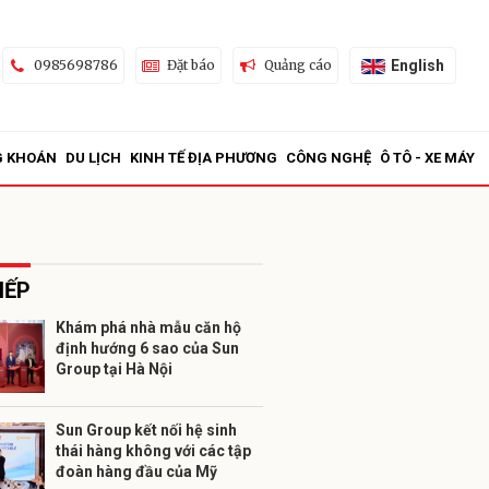
English
0985698786
Đặt báo
Quảng cáo
G KHOÁN
DU LỊCH
KINH TẾ ĐỊA PHƯƠNG
CÔNG NGHỆ
Ô TÔ - XE MÁY
IẾP
Khám phá nhà mẫu căn hộ
định hướng 6 sao của Sun
ửi
Group tại Hà Nội
Sun Group kết nối hệ sinh
thái hàng không với các tập
đoàn hàng đầu của Mỹ