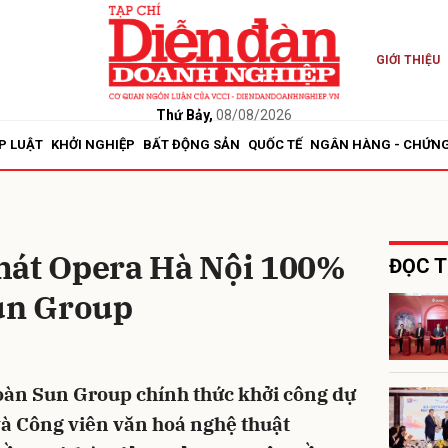
GIỚI THIỆU
bình luận
Thứ Bảy,
08/08/2026
P LUẬT
KHỞI NGHIỆP
BẤT ĐỘNG SẢN
QUỐC TẾ
NGÂN HÀNG - CHỨN
hát Opera Hà Nội 100%
ĐỌC T
Sun Group
Hủy
G
àn Sun Group chính thức khởi công dự
và Công viên văn hoá nghệ thuật