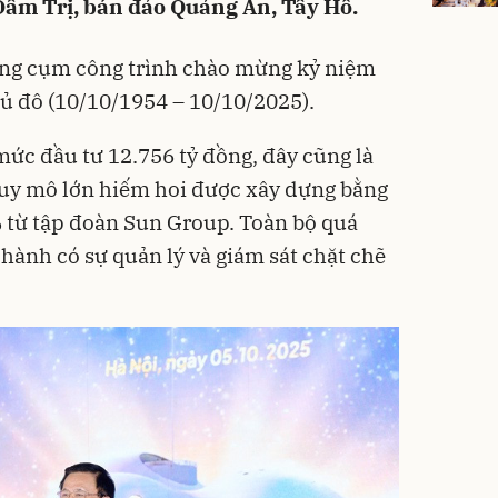
Đầm Trị, bán đảo Quảng An, Tây Hồ.
rong cụm công trình chào mừng kỷ niệm
ủ đô (10/10/1954 – 10/10/2025).
mức đầu tư 12.756 tỷ đồng, đây cũng là
quy mô lớn hiếm hoi được xây dựng bằng
 từ tập đoàn Sun Group. Toàn bộ quá
n hành có sự quản lý và giám sát chặt chẽ