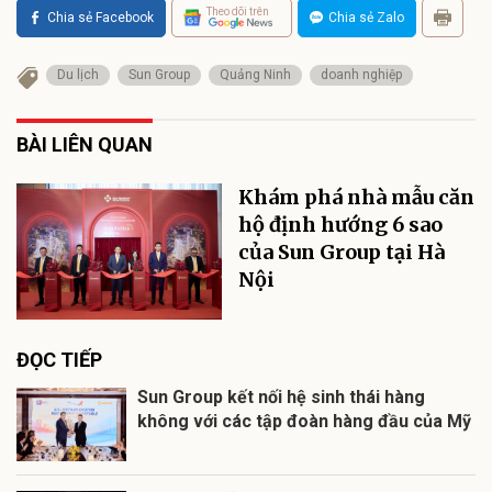
Theo dõi trên
Chia sẻ Facebook
Chia sẻ Zalo
Du lịch
Sun Group
Quảng Ninh
doanh nghiệp
BÀI LIÊN QUAN
Khám phá nhà mẫu căn
hộ định hướng 6 sao
của Sun Group tại Hà
Nội
ĐỌC TIẾP
Sun Group kết nối hệ sinh thái hàng
không với các tập đoàn hàng đầu của Mỹ