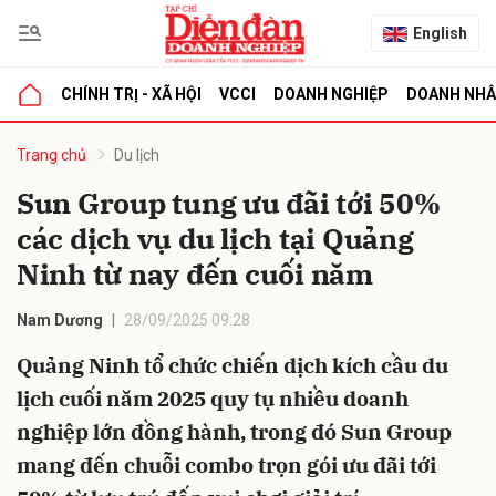
English
CHÍNH TRỊ - XÃ HỘI
VCCI
DOANH NGHIỆP
DOANH NH
bình luận
Trang chủ
Du lịch
Sun Group tung ưu đãi tới 50%
các dịch vụ du lịch tại Quảng
Ninh từ nay đến cuối năm
Nam Dương
28/09/2025 09:28
Quảng Ninh tổ chức chiến dịch kích cầu du
Hủy
G
lịch cuối năm 2025 quy tụ nhiều doanh
nghiệp lớn đồng hành, trong đó Sun Group
mang đến chuỗi combo trọn gói ưu đãi tới