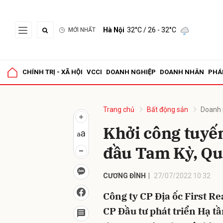
Hà Nội
32°C
/ 26 - 32°C
MỚI NHẤT
Gửi 
CHÍNH TRỊ - XÃ HỘI
VCCI
DOANH NGHIỆP
DOANH NHÂN
PHÁ
Trang chủ
Bất động sản
Doanh 
Khởi công tuyế
đầu Tam Kỳ, Q
CƯƠNG ĐÌNH
27/07/2022 10:32
Công ty CP Địa ốc First Re
CP Đầu tư phát triển Hạ 