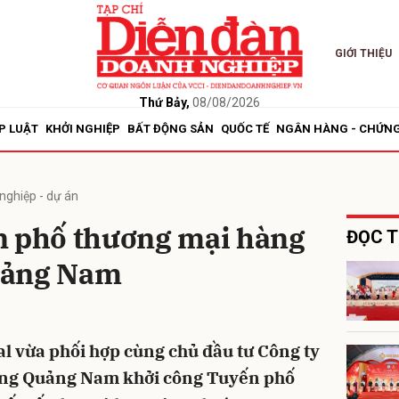
GIỚI THIỆU
bình luận
Thứ Bảy,
08/08/2026
P LUẬT
KHỞI NGHIỆP
BẤT ĐỘNG SẢN
QUỐC TẾ
NGÂN HÀNG - CHỨN
nghiệp - dự án
n phố thương mại hàng
ĐỌC T
uảng Nam
Hủy
G
al vừa phối hợp cùng chủ đầu tư Công ty
tầng Quảng Nam khởi công Tuyến phố