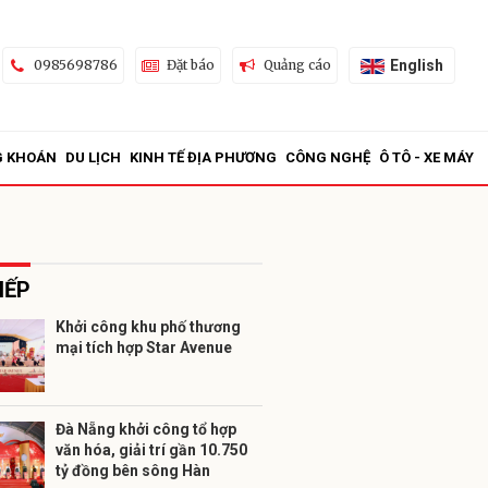
English
0985698786
Đặt báo
Quảng cáo
G KHOÁN
DU LỊCH
KINH TẾ ĐỊA PHƯƠNG
CÔNG NGHỆ
Ô TÔ - XE MÁY
IẾP
Khởi công khu phố thương
mại tích hợp Star Avenue
ửi
Đà Nẵng khởi công tổ hợp
văn hóa, giải trí gần 10.750
tỷ đồng bên sông Hàn