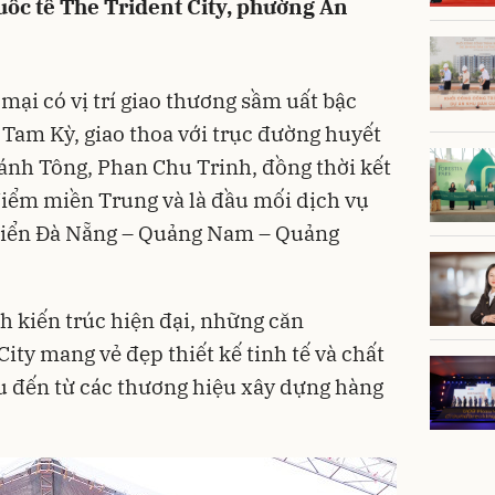
uốc tế The Trident City, phường An
mại có vị trí giao thương sầm uất bậc
Tam Kỳ, giao thoa với trục đường huyết
ánh Tông, Phan Chu Trinh, đồng thời kết
 điểm miền Trung và là đầu mối dịch vụ
 biển Đà Nẵng – Quảng Nam – Quảng
 kiến trúc hiện đại, những căn
ity mang vẻ đẹp thiết kế tinh tế và chất
ệu đến từ các thương hiệu xây dựng hàng