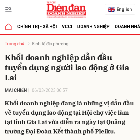
English
CHÍNH TRỊ - XÃ HỘI
VCCI
DOANH NGHIỆP
DOANH NH
bình luận
Trang chủ
Kinh tế địa phương
Khối doanh nghiệp dẫn đầu
tuyển dụng người lao động ở Gia
Lai
MAI CHIẾN
06/03/2023 06:57
Khối doanh nghiệp đang là những vị dẫn đầu
Hủy
G
về tuyển dụng lao động tại Hội chợ việc làm
tại tỉnh Gia Lai vừa diễn ra ngày tại Quảng
trường Đại Đoàn Kết thành phố Pleiku.