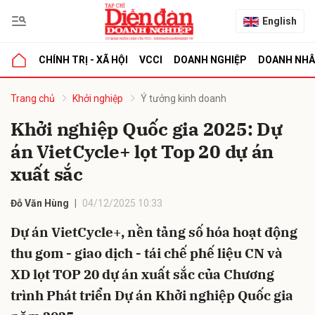
English
CHÍNH TRỊ - XÃ HỘI
VCCI
DOANH NGHIỆP
DOANH NH
bình luận
Trang chủ
Khởi nghiệp
Ý tưởng kinh doanh
Khởi nghiệp Quốc gia 2025: Dự
án VietCycle+ lọt Top 20 dự án
xuất sắc
Đỗ Văn Hùng
04/12/2025 10:33
Dự án VietCycle+, nền tảng số hóa hoạt động
Hủy
G
thu gom - giao dịch - tái chế phế liệu CN và
XD lọt TOP 20 dự án xuất sắc của Chương
trình Phát triển Dự án Khởi nghiệp Quốc gia