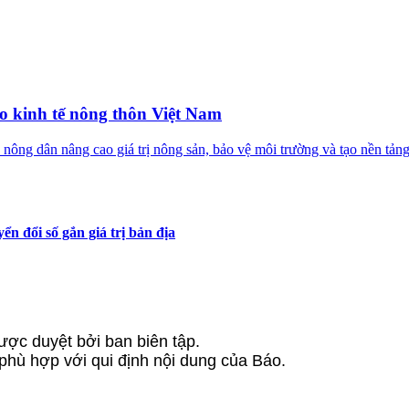
o kinh tế nông thôn Việt Nam
nông dân nâng cao giá trị nông sản, bảo vệ môi trường và tạo nền tảng
 đổi số gắn giá trị bản địa
ược duyệt bởi ban biên tập.
 phù hợp với qui định nội dung của Báo.