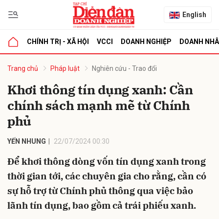
English
CHÍNH TRỊ - XÃ HỘI
VCCI
DOANH NGHIỆP
DOANH NH
bình luận
Trang chủ
Pháp luật
Nghiên cứu - Trao đổi
Khơi thông tín dụng xanh: Cần
chính sách mạnh mẽ từ Chính
phủ
YẾN NHUNG
22/07/2024 00:30
Để khơi thông dòng vốn tín dụng xanh trong
Hủy
G
thời gian tới, các chuyên gia cho rằng, cần có
sự hỗ trợ từ Chính phủ thông qua việc bảo
lãnh tín dụng, bao gồm cả trái phiếu xanh.