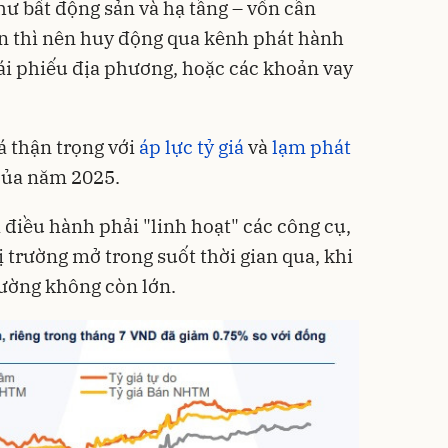
như bất động sản và hạ tầng – vốn cần
ớn thì nên huy động qua kênh phát hành
rái phiếu địa phương, hoặc các khoản vay
 thận trọng với
áp lực tỷ giá
và
lạm phát
của năm 2025.
à điều hành phải "linh hoạt" các công cụ,
ị trường mở trong suốt thời gian qua, khi
trường không còn lớn.