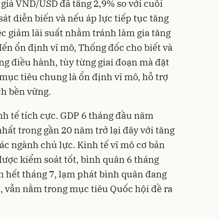
ỷ giá VND/USD đã tăng 2,9% so với cuối
t diễn biến và nếu áp lực tiếp tục tăng
c giảm lãi suất nhằm tránh làm gia tăng
đến ổn định vĩ mô, Thống đốc cho biết và
ng điều hành, tùy từng giai đoạn mà đặt
mục tiêu chung là ổn định vĩ mô, hỗ trợ
ch bền vững.
nh tế tích cực. GDP 6 tháng đầu năm
hất trong gần 20 năm trở lại đây với tăng
các ngành chủ lực. Kinh tế vĩ mô cơ bản
được kiểm soát tốt, bình quân 6 tháng
 hết tháng 7, lạm phát bình quân đang
, vẫn nằm trong mục tiêu Quốc hội đề ra