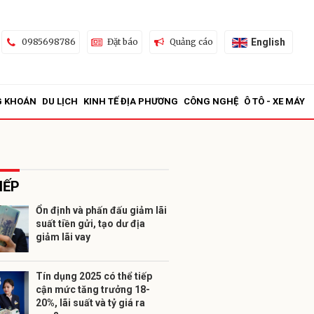
English
0985698786
Đặt báo
Quảng cáo
G KHOÁN
DU LỊCH
KINH TẾ ĐỊA PHƯƠNG
CÔNG NGHỆ
Ô TÔ - XE MÁY
IẾP
Ổn định và phấn đấu giảm lãi
suất tiền gửi, tạo dư địa
ửi
giảm lãi vay
Tín dụng 2025 có thể tiếp
cận mức tăng trưởng 18-
20%, lãi suất và tỷ giá ra