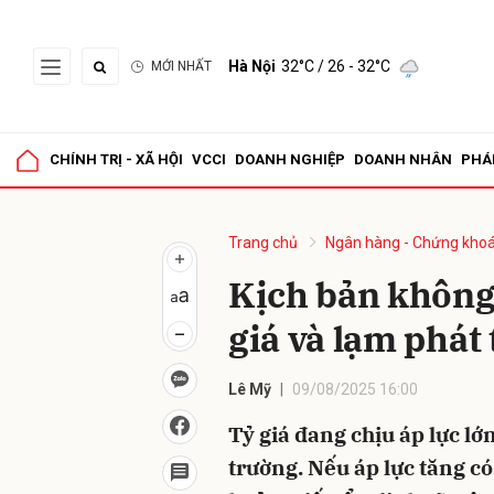
Hà Nội
32°C
/ 26 - 32°C
MỚI NHẤT
Gửi 
CHÍNH TRỊ - XÃ HỘI
VCCI
DOANH NGHIỆP
DOANH NHÂN
PHÁ
Trang chủ
Ngân hàng - Chứng kho
Kịch bản không 
giá và lạm phát
Lê Mỹ
09/08/2025 16:00
Tỷ giá đang chịu áp lực lớn
trường. Nếu áp lực tăng có