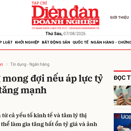
GIỚI THIỆU
bình luận
Thứ Sáu,
07/08/2026
P LUẬT
KHỞI NGHIỆP
BẤT ĐỘNG SẢN
QUỐC TẾ
NGÂN HÀNG - CHỨN
án
Tín dụng - Ngân hàng
mong đợi nếu áp lực tỷ
ĐỌC T
 tăng mạnh
Hủy
G
 từ cả yếu tố kinh tế và tâm lý thị
 thể làm gia tăng bất ổn tỷ giá và ảnh