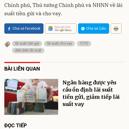
Chính phủ, Thủ tướng Chính phủ và NHNN về lãi
suất tiền gửi và cho vay.
Theo dõi trên
Chia sẻ Facebook
Chia sẻ Zalo
lãi suất tiền gửi
lãi suất cho vay
TCTD
diễn biến lãi suất
BÀI LIÊN QUAN
Ngân hàng được yêu
cầu ổn định lãi suất
tiền gửi, giảm tiếp lãi
suất vay
ĐỌC TIẾP