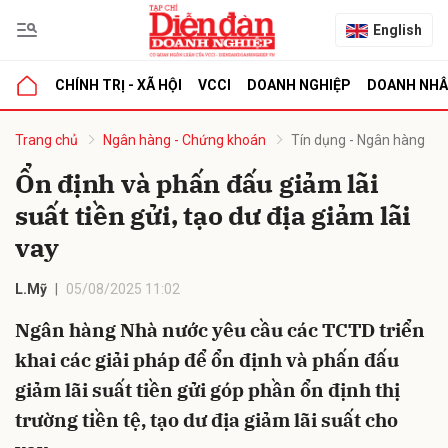
English
CHÍNH TRỊ - XÃ HỘI
VCCI
DOANH NGHIỆP
DOANH NH
bình luận
Trang chủ
Ngân hàng - Chứng khoán
Tín dụng - Ngân hàng
Ổn định và phấn đấu giảm lãi
suất tiền gửi, tạo dư địa giảm lãi
vay
L.Mỹ
05/08/2025 11:02
Ngân hàng Nhà nước yêu cầu các TCTD triển
Hủy
G
khai các giải pháp để ổn định và phấn đấu
giảm lãi suất tiền gửi góp phần ổn định thị
trường tiền tệ, tạo dư địa giảm lãi suất cho