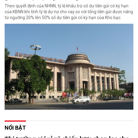
Theo quyết định của NHNN, tỷ lệ khấu trừ số dư tiền gửi có kỳ hạn
của KBNN khi tính tỷ lệ dư nợ cho vay so với tổng tiền gửi được nâng
từ ngưỡng 20% lên 50% số dư tiền gửi có kỳ hạn của Kho bạc.
NỔI BẬT