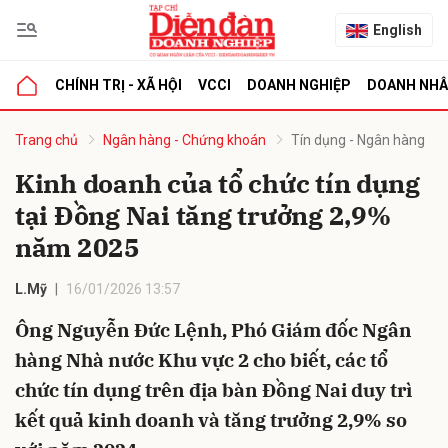
English
CHÍNH TRỊ - XÃ HỘI
VCCI
DOANH NGHIỆP
DOANH NH
bình luận
Trang chủ
Ngân hàng - Chứng khoán
Tín dụng - Ngân hàng
Kinh doanh của tổ chức tín dụng
tại Đồng Nai tăng trưởng 2,9%
năm 2025
L.Mỹ
16/01/2026 13:57
Ông Nguyễn Đức Lệnh, Phó Giám đốc Ngân
Hủy
G
hàng Nhà nước Khu vực 2 cho biết, các tổ
chức tín dụng trên địa bàn Đồng Nai duy trì
kết quả kinh doanh và tăng trưởng 2,9% so