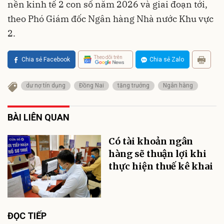
nền kinh tế 2 con số năm 2026 và giai đoạn tới,
theo Phó Giám đốc Ngân hàng Nhà nước Khu vực
2.
Theo dõi trên
Chia sẻ Facebook
Chia sẻ Zalo
dư nợ tín dụng
Đồng Nai
tăng trưởng
Ngân hàng
BÀI LIÊN QUAN
Có tài khoản ngân
hàng sẽ thuận lợi khi
thực hiện thuế kê khai
ĐỌC TIẾP