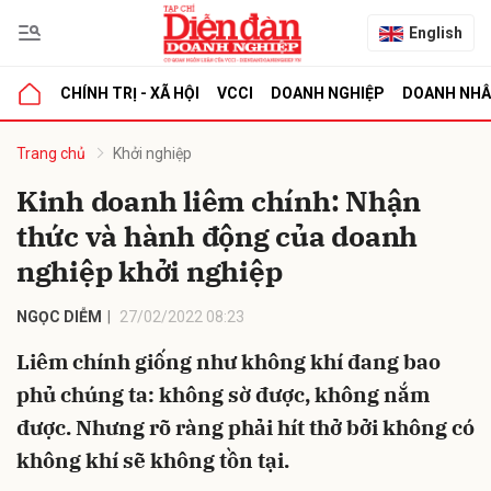
English
CHÍNH TRỊ - XÃ HỘI
VCCI
DOANH NGHIỆP
DOANH NH
bình luận
Trang chủ
Khởi nghiệp
Kinh doanh liêm chính: Nhận
thức và hành động của doanh
nghiệp khởi nghiệp
NGỌC DIỄM
27/02/2022 08:23
Liêm chính giống như không khí đang bao
Hủy
G
phủ chúng ta: không sờ được, không nắm
được. Nhưng rõ ràng phải hít thở bởi không có
không khí sẽ không tồn tại.