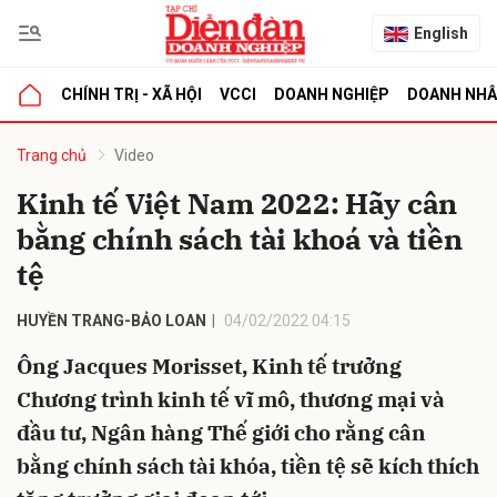
English
CHÍNH TRỊ - XÃ HỘI
VCCI
DOANH NGHIỆP
DOANH NH
bình luận
Trang chủ
Video
Kinh tế Việt Nam 2022: Hãy cân
bằng chính sách tài khoá và tiền
tệ
HUYỀN TRANG-BẢO LOAN
04/02/2022 04:15
Ông Jacques Morisset, Kinh tế trưởng
Hủy
G
Chương trình kinh tế vĩ mô, thương mại và
đầu tư, Ngân hàng Thế giới cho rằng cân
bằng chính sách tài khóa, tiền tệ sẽ kích thích