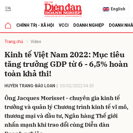
English
CHÍNH TRỊ - XÃ HỘI
VCCI
DOANH NGHIỆP
DOANH NH
bình luận
Trang chủ
Video
Kinh tế Việt Nam 2022: Mục tiêu
tăng trưởng GDP từ 6 - 6,5% hoàn
toàn khả thi!
HUYỀN TRANG-BẢO LOAN
03/02/2022 04:30
Ông Jacques Morisset - chuyên gia kinh tế
Hủy
G
trưởng và quản lý Chương trình kinh tế vĩ mô,
thương mại và đầu tư, Ngân hàng Thế giới
nhấn mạnh khi trao đổi cùng Diễn đàn