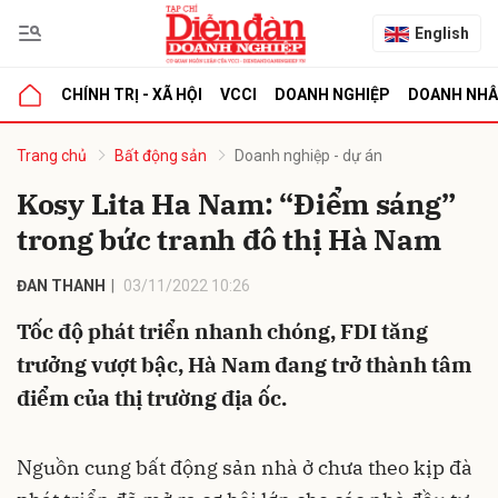
English
CHÍNH TRỊ - XÃ HỘI
VCCI
DOANH NGHIỆP
DOANH NH
bình luận
Trang chủ
Bất động sản
Doanh nghiệp - dự án
Kosy Lita Ha Nam: “Điểm sáng”
trong bức tranh đô thị Hà Nam
ĐAN THANH
03/11/2022 10:26
Tốc độ phát triển nhanh chóng, FDI tăng
trưởng vượt bậc, Hà Nam đang trở thành tâm
Hủy
G
điểm của thị trường địa ốc.
Nguồn cung bất động sản nhà ở chưa theo kịp đà