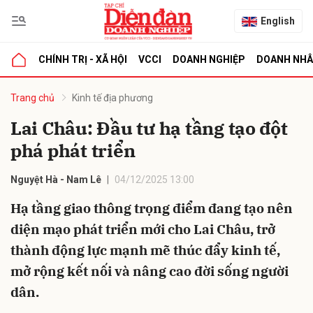
English
CHÍNH TRỊ - XÃ HỘI
VCCI
DOANH NGHIỆP
DOANH NH
bình luận
Trang chủ
Kinh tế địa phương
Lai Châu: Đầu tư hạ tầng tạo đột
phá phát triển
Nguyệt Hà - Nam Lê
04/12/2025 13:00
Hạ tầng giao thông trọng điểm đang tạo nên
diện mạo phát triển mới cho Lai Châu, trở
Hủy
G
thành động lực mạnh mẽ thúc đẩy kinh tế,
mở rộng kết nối và nâng cao đời sống người
dân.