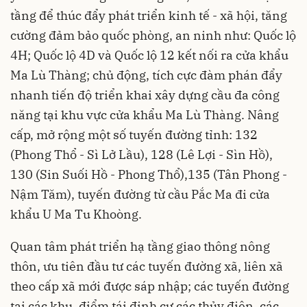
tầng để thúc đẩy phát triển kinh tế - xã hội, tăng
cường đảm bảo quốc phòng, an ninh như: Quốc lộ
4H; Quốc lộ 4D và Quốc lộ 12 kết nối ra cửa khẩu
Ma Lù Thàng; chủ động, tích cực đàm phán đẩy
nhanh tiến độ triển khai xây dựng cầu đa công
năng tại khu vực cửa khẩu Ma Lù Thàng. Nâng
cấp, mở rộng một số tuyến đường tỉnh: 132
(Phong Thổ - Sì Lở Lầu), 128 (Lê Lợi - Sìn Hồ),
130 (Sin Suối Hồ - Phong Thổ),135 (Tân Phong -
Nậm Tăm), tuyến đường từ cầu Pắc Ma đi cửa
khẩu U Ma Tu Khoòng.
Quan tâm phát triển hạ tầng giao thông nông
thôn, ưu tiên đầu tư các tuyến đường xã, liên xã
theo cấp xã mới được sáp nhập; các tuyến đường
tại các khu, điểm tái định cư các thủy điện, các