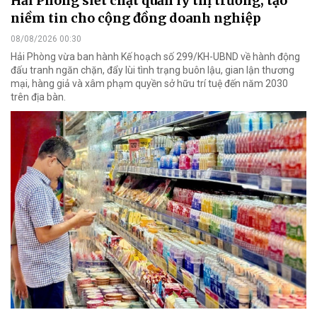
Hải Phòng siết chặt quản lý thị trường, tạo
niềm tin cho cộng đồng doanh nghiệp
08/08/2026 00:30
Hải Phòng vừa ban hành Kế hoạch số 299/KH-UBND về hành động
đấu tranh ngăn chặn, đẩy lùi tình trạng buôn lậu, gian lận thương
mại, hàng giả và xâm phạm quyền sở hữu trí tuệ đến năm 2030
trên địa bàn.