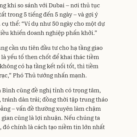
g khi so sánh với Dubai – nơi thủ tục
ất trong 5 tiếng đến 5 ngày – và gợi ý
 cụ thể: “Ví dụ như 50 ngày cho một dự
điều khiến doanh nghiệp phấn khởi.”
g cần ưu tiên đầu tư cho hạ tầng giao
 là yếu tố then chốt để khai thác tiềm
không có hạ tầng kết nối tốt, thì tiềm
i rạc,” Phó Thủ tướng nhấn mạnh.
Bình cũng đề nghị tỉnh có trọng tâm,
 tránh dàn trải; đồng thời tập trung tháo
bằng – vấn đề thường xuyên làm chậm
i gian cũng là lợi nhuận. Nếu chúng ta
 đó chính là cách tạo niềm tin lớn nhất