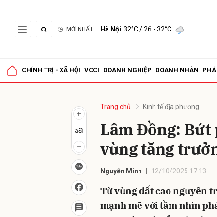
Hà Nội
32°C
/ 26 - 32°C
MỚI NHẤT
Gửi 
CHÍNH TRỊ - XÃ HỘI
VCCI
DOANH NGHIỆP
DOANH NHÂN
PHÁ
Trang chủ
Kinh tế địa phương
Lâm Đồng: Bứt p
vùng tăng trưở
Nguyễn Minh
12/10/2025 17:13
Từ vùng đất cao nguyên 
mạnh mẽ với tầm nhìn phát