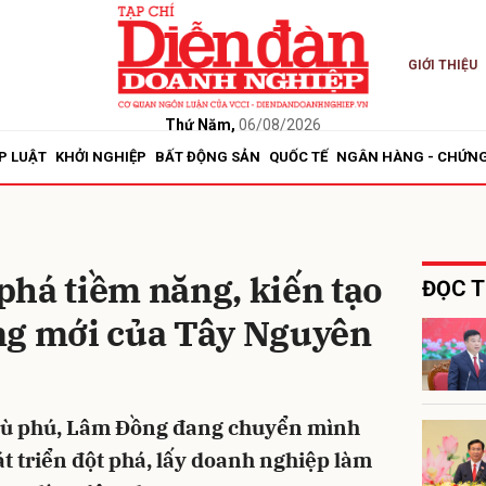
GIỚI THIỆU
bình luận
Thứ Năm,
06/08/2026
P LUẬT
KHỞI NGHIỆP
BẤT ĐỘNG SẢN
QUỐC TẾ
NGÂN HÀNG - CHỨN
há tiềm năng, kiến tạo
ĐỌC T
ng mới của Tây Nguyên
Hủy
G
trù phú, Lâm Đồng đang chuyển mình
 triển đột phá, lấy doanh nghiệp làm