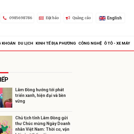
English
0985698786
Đặt báo
Quảng cáo
G KHOÁN
DU LỊCH
KINH TẾ ĐỊA PHƯƠNG
CÔNG NGHỆ
Ô TÔ - XE MÁY
IẾP
Lâm Đồng hướng tới phát
triển xanh, hiện đại và bền
ửi
vững
Chủ tịch tỉnh Lâm Đồng gửi
thư Chúc mừng Ngày Doanh
nhân Việt Nam: Thời cơ, vận