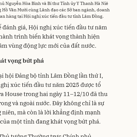
ủ Nguyễn Hòa Bình và Bí thư Tỉnh ủy Y Thanh Hà Niê
 Hồ Văn Mười cùng Lãnh đạo các Sở ban ngành, doanh
an hàng tại Hội nghị xúc tiến đầu tư tỉnh Lâm Đồng.
ế đánh giá, Hội nghị xúc tiến đầu tư năm
hành trình biến khát vọng thành hiện
ầm vùng động lực mới của đất nước.
hát vọng bứt phá
i hội Đảng bộ tỉnh Lâm Đồng lần thứ I,
ghị xúc tiến đầu tư năm 2025 được tổ
ra House trong hai ngày 11–12/10 đã thu
rong và ngoài nước. Đây không chỉ là sự
g niên, mà còn là lời khẳng định mạnh
của một tỉnh đang khát vọng bứt phá.
ó Thủ tướng Thường trực Chính phủ