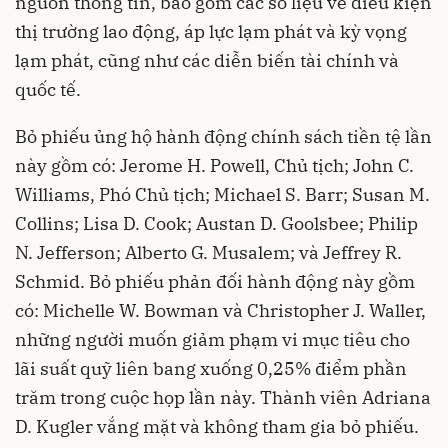
nguồn thông tin, bao gồm các số liệu về điều kiện
thị trường lao động, áp lực lạm phát và kỳ vọng
lạm phát, cũng như các diễn biến tài chính và
quốc tế.
Bỏ phiếu ủng hộ hành động chính sách tiền tệ lần
này gồm có: Jerome H. Powell, Chủ tịch; John C.
Williams, Phó Chủ tịch; Michael S. Barr; Susan M.
Collins; Lisa D. Cook; Austan D. Goolsbee; Philip
N. Jefferson; Alberto G. Musalem; và Jeffrey R.
Schmid. Bỏ phiếu phản đối hành động này gồm
có: Michelle W. Bowman và Christopher J. Waller,
những người muốn giảm phạm vi mục tiêu cho
lãi suất quỹ liên bang xuống 0,25% điểm phần
trăm trong cuộc họp lần này. Thành viên Adriana
D. Kugler vắng mặt và không tham gia bỏ phiếu.