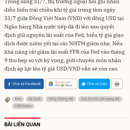
Trong sáng 31/7, thị trường ngoại hối ghi nhân
diễn biến trái chiều khi tỷ giá trung tâm ngày
31/7 giữa Đồng Việt Nam (VND) với đồng USD tại
Ngân hàng Nhà nước tiếp đà đi lên sau quyết
định giữ nguyên lãi suất của Fed, biểu tỷ giá giao
dịch được niêm yết tại các NHTM giảm nhẹ. Nếu
khả năng cắt giảm lãi suất FFR của Fed vào tháng
9 thu hẹp so với kỳ vọng, giới chuyên môn nhận
định áp lực lên tỷ giá USD/VND vẫn sẽ còn cao.
Theo dõi trên
Chia sẻ Facebook
Chia sẻ Zalo
Fed
lãi suất
Tổng Thống Mỹ
Cục Dự trữ Liên bang Mỹ
USD-Index
BÀI LIÊN QUAN