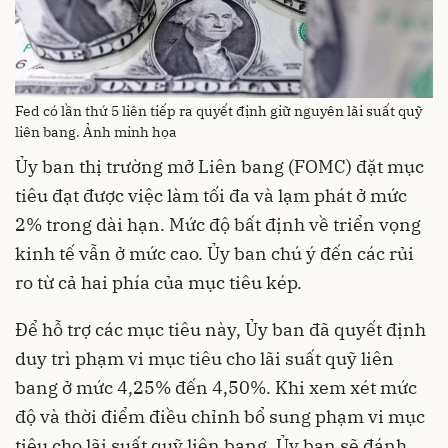
Fed có lần thứ 5 liên tiếp ra quyết định giữ nguyên lãi suất quỹ
liên bang. Ảnh minh họa
Ủy ban thị trường mở Liên bang (FOMC) đặt mục
tiêu đạt được việc làm tối đa và lạm phát ở mức
2% trong dài hạn. Mức độ bất định về triển vọng
kinh tế vẫn ở mức cao. Ủy ban chú ý đến các rủi
ro từ cả hai phía của mục tiêu kép.
Để hỗ trợ các mục tiêu này, Ủy ban đã quyết định
duy trì phạm vi mục tiêu cho lãi suất quỹ liên
bang ở mức 4,25% đến 4,50%. Khi xem xét mức
độ và thời điểm điều chỉnh bổ sung phạm vi mục
tiêu cho lãi suất quỹ liên bang, Ủy ban sẽ đánh