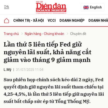
English
CHÍNH TRỊ - XÃ HỘI
VCCI
DOANH NGHIỆP
DOANH NH
bình luận
Trang chủ
Ngân hàng - Chứng khoán
Chuyên đề
Lần thứ 5 liên tiếp Fed giữ
nguyên lãi suất, khả năng cắt
giảm vào tháng 9 giảm mạnh
L.Mỹ
31/07/2025 11:04
Sau phiên họp chính sách kéo dài 2 ngày, Fed
Hủy
G
quyết định giữ nguyên lãi suất tham chiếu tại
4,25-4,5%, là lần thứ 5 liên tiếp giữ nguyên lãi
suất bất chấp sức ép từ Tổng Thống Mỹ.