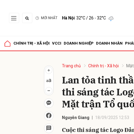
Hà Nội
32°C
/ 26 - 32°C
MỚI NHẤT
Gửi 
CHÍNH TRỊ - XÃ HỘI
VCCI
DOANH NGHIỆP
DOANH NHÂN
PHÁ
Trang chủ
Chính trị - Xã hội
Mặt
Lan tỏa tinh th
thi sáng tác Lo
Mặt trận Tổ qu
Nguyễn Giang
18/09/2025 12:53
Cuộc thi sáng tác Logo Đản