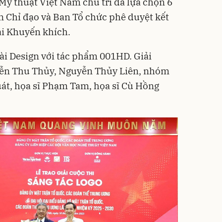
Mỹ thuật Việt Nam chủ trì đã lựa chọn 6
n Chỉ đạo và Ban Tổ chức phê duyệt kết
ải Khuyến khích.
ài Design với tác phẩm 001HD. Giải
yễn Thu Thủy, Nguyễn Thủy Liên, nhóm
át, họa sĩ Phạm Tam, họa sĩ Cù Hồng