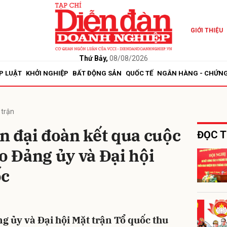
GIỚI THIỆU
bình luận
Thứ Bảy,
08/08/2026
P LUẬT
KHỞI NGHIỆP
BẤT ĐỘNG SẢN
QUỐC TẾ
NGÂN HÀNG - CHỨN
 trận
ần đại đoàn kết qua cuộc
ĐỌC T
go Đảng ủy và Đại hội
Hủy
G
ốc
g ủy và Đại hội Mặt trận Tổ quốc thu