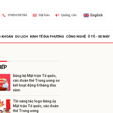
English
0985698786
Đặt báo
Quảng cáo
G KHOÁN
DU LỊCH
KINH TẾ ĐỊA PHƯƠNG
CÔNG NGHỆ
Ô TÔ - XE MÁY
IẾP
Đảng bộ Mặt trận Tổ quốc,
các đoàn thể Trung ương sơ
ửi
kết hoạt động 6 tháng đầu
năm
Thi sáng tác logo Đảng ủy
Mặt trận Tổ quốc, các đoàn
thể Trung ương