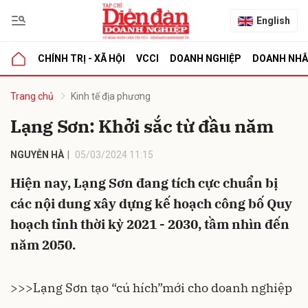
English
CHÍNH TRỊ - XÃ HỘI
VCCI
DOANH NGHIỆP
DOANH NH
bình luận
Trang chủ
Kinh tế địa phương
Lạng Sơn: Khởi sắc từ đầu năm
NGUYỄN HÀ
05/03/2024 11:15
Hiện nay, Lạng Sơn đang tích cực chuẩn bị
các nội dung xây dựng kế hoạch công bố Quy
hoạch tỉnh thời kỳ 2021 - 2030, tầm nhìn đến
Hủy
G
năm 2050.
>>>
Lạng Sơn tạo “cú hích”mới cho doanh nghiệp