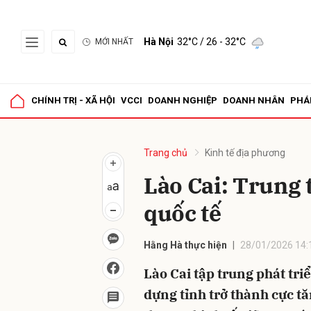
Hà Nội
32°C
/ 26 - 32°C
MỚI NHẤT
Gửi 
CHÍNH TRỊ - XÃ HỘI
VCCI
DOANH NGHIỆP
DOANH NHÂN
PHÁ
Trang chủ
Kinh tế địa phương
Lào Cai: Trung 
quốc tế
Hằng Hà thực hiện
28/01/2026 14:
Lào Cai tập trung phát tri
dựng tỉnh trở thành cực tă