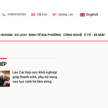
English
0985698786
Đặt báo
Quảng cáo
G KHOÁN
DU LỊCH
KINH TẾ ĐỊA PHƯƠNG
CÔNG NGHỆ
Ô TÔ - XE MÁY
IẾP
Lào Cai tiếp sức khởi nghiệp
giúp thanh niên, phụ nữ vùng
ửi
cao tạo sinh kế bền vững