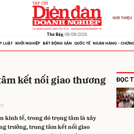
GIỚI THIỆU
bình luận
Thứ Bảy,
08/08/2026
P LUẬT
KHỞI NGHIỆP
BẤT ĐỘNG SẢN
QUỐC TẾ
NGÂN HÀNG - CHỨN
tâm kết nối giao thương
ĐỌC T
Hủy
G
19
ển kinh tế, trong đó trọng tâm là xây
ng trưởng, trung tâm kết nối giao