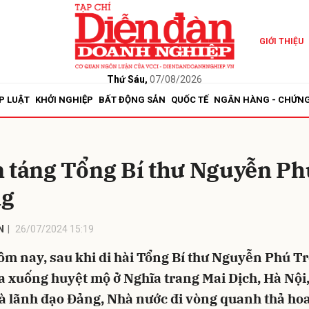
GIỚI THIỆU
bình luận
Thứ Sáu,
07/08/2026
P LUẬT
KHỞI NGHIỆP
BẤT ĐỘNG SẢN
QUỐC TẾ
NGÂN HÀNG - CHỨN
n táng Tổng Bí thư Nguyễn Ph
ng
N
26/07/2024 15:19
Hủy
G
ôm nay, sau khi di hài Tổng Bí thư Nguyễn Phú T
 xuống huyệt mộ ở Nghĩa trang Mai Dịch, Hà Nội,
 lãnh đạo Đảng, Nhà nước đi vòng quanh thả hoa 