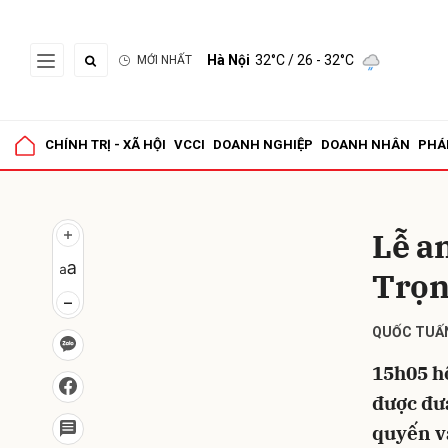
Hà Nội
32°C
/ 26 - 32°C
MỚI NHẤT
Gửi 
CHÍNH TRỊ - XÃ HỘI
VCCI
DOANH NGHIỆP
DOANH NHÂN
PHÁ
Lễ a
Trọ
QUỐC TUẤ
15h05 h
được đưa
quyến và