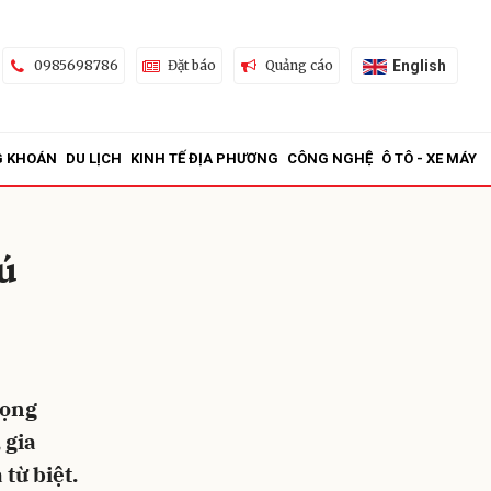
English
0985698786
Đặt báo
Quảng cáo
G KHOÁN
DU LỊCH
KINH TẾ ĐỊA PHƯƠNG
CÔNG NGHỆ
Ô TÔ - XE MÁY
ú
ửi
rọng
 gia
từ biệt.