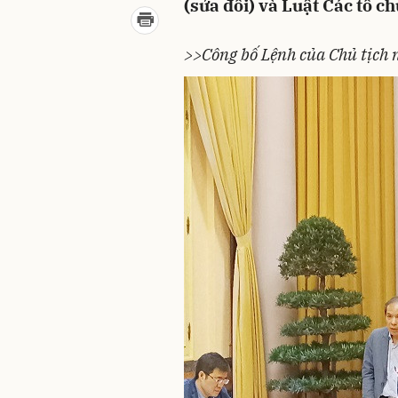
(sửa đổi) và Luật Các tổ ch
>>Công bố Lệnh của Chủ tịch n