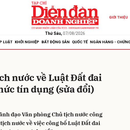
GIỚI THIỆU
bình luận
Thứ Sáu,
07/08/2026
P LUẬT
KHỞI NGHIỆP
BẤT ĐỘNG SẢN
QUỐC TẾ
NGÂN HÀNG - CHỨN
ch nước về Luật Đất đai
hức tín dụng (sửa đổi)
Hủy
G
lãnh đạo Văn phòng Chủ tịch nước công
tịch nước về việc công bố Luật Đất đai