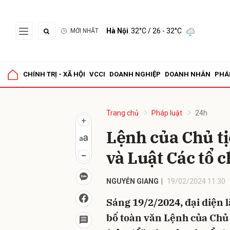
Hà Nội
32°C
/ 26 - 32°C
MỚI NHẤT
Gửi 
CHÍNH TRỊ - XÃ HỘI
VCCI
DOANH NGHIỆP
DOANH NHÂN
PHÁ
Trang chủ
Pháp luật
24h
Lệnh của Chủ tị
và Luật Các tổ c
NGUYỄN GIANG
19/02/2024 11:30
Sáng 19/2/2024, đại diện 
bố toàn văn Lệnh của Chủ 