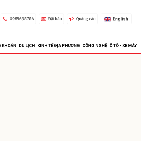
English
0985698786
Đặt báo
Quảng cáo
G KHOÁN
DU LỊCH
KINH TẾ ĐỊA PHƯƠNG
CÔNG NGHỆ
Ô TÔ - XE MÁY
ửi