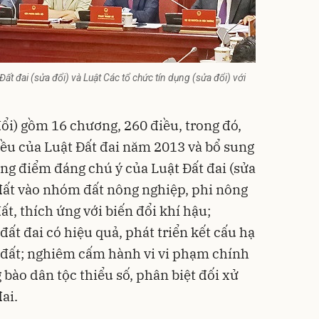
ất đai (sửa đổi) và Luật Các tổ chức tín dụng (sửa đổi) với
đổi) gồm 16 chương, 260 điều, trong đó,
iều của
Luật Đất đai
năm 2013 và bổ sung
ng điểm đáng chú ý của Luật Đất đai (sửa
 đất vào nhóm đất nông nghiệp, phi nông
ất, thích ứng với biến đổi khí hậu;
ất đai có hiệu quả, phát triển kết cấu hạ
ủa đất; nghiêm cấm hành vi vi phạm chính
 bào dân tộc thiểu số, phân biệt đối xử
ai.