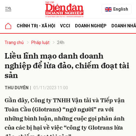
English
CHÍNH TRỊ - XÃ HỘI
VCCI
DOANH NGHIỆP
DOANH NH
bình luận
Trang chủ
Pháp luật
24h
Liều lĩnh mạo danh doanh
nghiệp để lừa đảo, chiếm đoạt tài
sản
THU DUYÊN
01/11/2023 11:00
Gần đây, Công ty TNHH Vận tải và Tiếp vận
Hủy
G
Toàn Cầu (Glotrans) “ngớ người” ra với
những bình luận, những cuộc gọi phản ánh
của các bị hại về việc “công ty Glotrans lừa