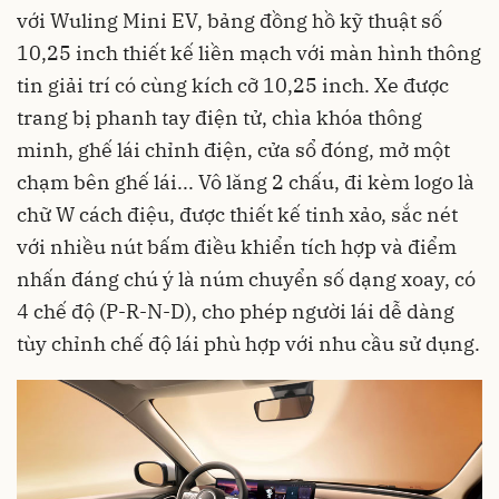
với Wuling Mini EV, bảng đồng hồ kỹ thuật số
10,25 inch thiết kế liền mạch với màn hình thông
tin giải trí có cùng kích cỡ 10,25 inch. Xe được
trang bị phanh tay điện tử, chìa khóa thông
minh, ghế lái chỉnh điện, cửa sổ đóng, mở một
chạm bên ghế lái... Vô lăng 2 chấu, đi kèm logo là
chữ W cách điệu, được thiết kế tinh xảo, sắc nét
với nhiều nút bấm điều khiển tích hợp và điểm
nhấn đáng chú ý là núm chuyển số dạng xoay, có
4 chế độ (P-R-N-D), cho phép người lái dễ dàng
tùy chỉnh chế độ lái phù hợp với nhu cầu sử dụng.