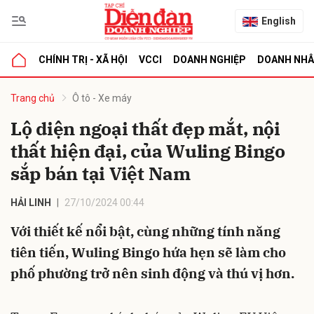
English
CHÍNH TRỊ - XÃ HỘI
VCCI
DOANH NGHIỆP
DOANH NH
bình luận
Trang chủ
Ô tô - Xe máy
Lộ diện ngoại thất đẹp mắt, nội
thất hiện đại, của Wuling Bingo
sắp bán tại Việt Nam
HẢI LINH
27/10/2024 00:44
Với thiết kế nổi bật, cùng những tính năng
Hủy
G
tiên tiến, Wuling Bingo hứa hẹn sẽ làm cho
phố phường trở nên sinh động và thú vị hơn.