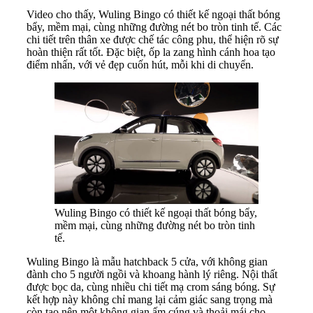
Video cho thấy, Wuling Bingo có thiết kế ngoại thất bóng
bẩy, mềm mại, cùng những đường nét bo tròn tinh tế. Các
chi tiết trên thân xe được chế tác công phu, thể hiện rõ sự
hoàn thiện rất tốt. Đặc biệt, ốp la zang hình cánh hoa tạo
điểm nhấn, với vẻ đẹp cuốn hút, mỗi khi di chuyển.
Wuling Bingo có thiết kế ngoại thất bóng bẩy,
mềm mại, cùng những đường nét bo tròn tinh
tế.
Wuling Bingo là mẫu hatchback 5 cửa, với không gian
đành cho 5 người ngồi và khoang hành lý riêng. Nội thất
được bọc da, cùng nhiều chi tiết mạ crom sáng bóng. Sự
kết hợp này không chỉ mang lại cảm giác sang trọng mà
còn tạo nên một không gian ấm cúng và thoải mái cho