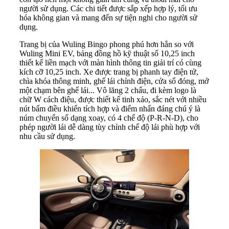
người sử dụng. Các chi tiết được sắp xếp hợp lý, tối ưu
hóa không gian và mang đến sự tiện nghi cho người sử
dụng.
Trang bị của Wuling Bingo phong phú hơn hẳn so với
Wuling Mini EV, bảng đồng hồ kỹ thuật số 10,25 inch
thiết kế liền mạch với màn hình thông tin giải trí có cùng
kích cỡ 10,25 inch. Xe được trang bị phanh tay điện tử,
chìa khóa thông minh, ghế lái chỉnh điện, cửa sổ đóng, mở
một chạm bên ghế lái... Vô lăng 2 chấu, đi kèm logo là
chữ W cách điệu, được thiết kế tinh xảo, sắc nét với nhiều
nút bấm điều khiển tích hợp và điểm nhấn đáng chú ý là
núm chuyển số dạng xoay, có 4 chế độ (P-R-N-D), cho
phép người lái dễ dàng tùy chỉnh chế độ lái phù hợp với
nhu cầu sử dụng.