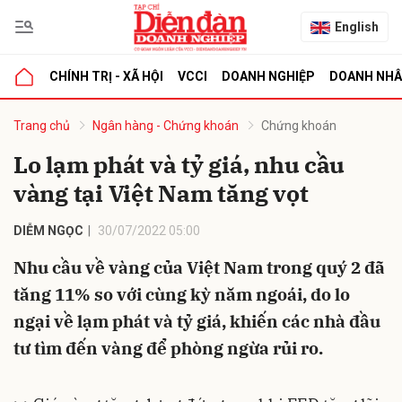
English
CHÍNH TRỊ - XÃ HỘI
VCCI
DOANH NGHIỆP
DOANH NH
bình luận
Trang chủ
Ngân hàng - Chứng khoán
Chứng khoán
Lo lạm phát và tỷ giá, nhu cầu
vàng tại Việt Nam tăng vọt
DIỄM NGỌC
30/07/2022 05:00
Nhu cầu về vàng của Việt Nam trong quý 2 đã
tăng 11% so với cùng kỳ năm ngoái, do lo
Hủy
G
ngại về lạm phát và tỷ giá, khiến các nhà đầu
tư tìm đến vàng để phòng ngừa rủi ro.