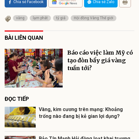
Theo dõi trên
Chia sẻ Facebook
Chia sẻ Zalo
vàng
lạm phát
tỷ giá
Hội đồng Vàng Thế giới
BÀI LIÊN QUAN
Báo cáo việc làm Mỹ có
tạo đòn bẩy giá vàng
tuần tới?
ĐỌC TIẾP
Vàng, kim cương trên mạng: Khoảng
trống nào đang bị kẻ gian lợi dụng?
Bảo Tín Mạnh Hải đồng loạt khai trương