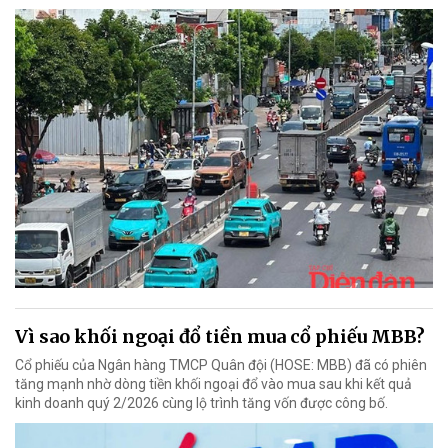
Vì sao khối ngoại đổ tiền mua cổ phiếu MBB?
Cổ phiếu của Ngân hàng TMCP Quân đội (HOSE: MBB) đã có phiên
tăng mạnh nhờ dòng tiền khối ngoại đổ vào mua sau khi kết quả
kinh doanh quý 2/2026 cùng lộ trình tăng vốn được công bố.