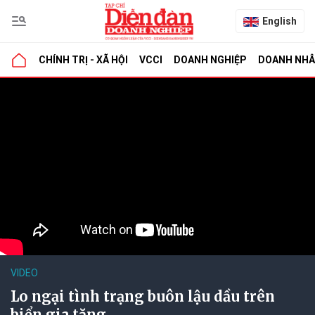
English
CHÍNH TRỊ - XÃ HỘI
VCCI
DOANH NGHIỆP
DOANH NH
VIDEO
Lo ngại tình trạng buôn lậu dầu trên
biển gia tăng