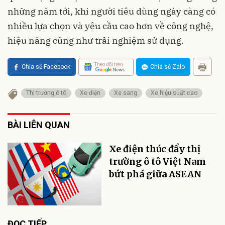
những năm tới, khi người tiêu dùng ngày càng có
nhiều lựa chọn và yêu cầu cao hơn về công nghệ,
hiệu năng cũng như trải nghiệm sử dụng.
Theo dõi trên
Chia sẻ Facebook
Chia sẻ Zalo
Thị trường ô tô
Xe điện
Xe sang
Xe hiệu suất cao
BÀI LIÊN QUAN
Xe điện thúc đẩy thị
trường ô tô Việt Nam
bứt phá giữa ASEAN
ĐỌC TIẾP