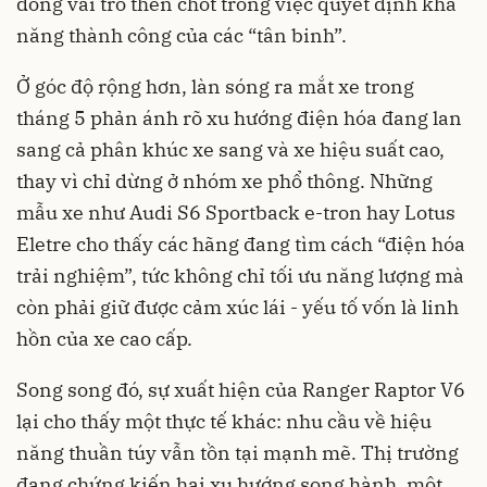
đóng vai trò then chốt trong việc quyết định khả
năng thành công của các “tân binh”.
Ở góc độ rộng hơn, làn sóng ra mắt xe trong
tháng 5 phản ánh rõ xu hướng điện hóa đang lan
sang cả phân khúc xe sang và xe hiệu suất cao,
thay vì chỉ dừng ở nhóm xe phổ thông. Những
mẫu xe như Audi S6 Sportback e-tron hay Lotus
Eletre cho thấy các hãng đang tìm cách “điện hóa
trải nghiệm”, tức không chỉ tối ưu năng lượng mà
còn phải giữ được cảm xúc lái - yếu tố vốn là linh
hồn của xe cao cấp.
Song song đó, sự xuất hiện của Ranger Raptor V6
lại cho thấy một thực tế khác: nhu cầu về hiệu
năng thuần túy vẫn tồn tại mạnh mẽ. Thị trường
đang chứng kiến hai xu hướng song hành, một