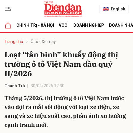
English
CHÍNH TRỊ - XÃ HỘI
VCCI
DOANH NGHIỆP
DOANH NH
bình luận
Trang chủ
Ô tô - Xe máy
Loạt “tân binh” khuấy động thị
trường ô tô Việt Nam đầu quý
II/2026
Thanh Trà
30/04/2026 12:30
Tháng 5/2026, thị trường ô tô Việt Nam bước
Hủy
G
vào đợt ra mắt sôi động với loạt xe điện, xe
sang và xe hiệu suất cao, phản ánh xu hướng
cạnh tranh mới.