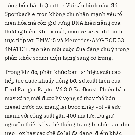
động bốn bánh Quattro. Với cấu hình này, S6
Sportback e-tron không chỉ nhấn mạnh yếu tố
điện hóa mà còn giữ vững DNA hiệu năng của
thương hiệu. Khi ra mắt, mẫu xe sẽ cạnh tranh
trực tiếp với BMW i5 và Mercedes-AMG EQE 53
4MATIC+, tạo nên một cuộc đua đáng chú ý trong
phân khúc sedan điện hạng sang cỡ trung.
Trong khi đó, phân khúc bán tải hiệu suất cao
tiếp tục được khuấy động bởi sự xuất hiện của
Ford Ranger Raptor V6 3.0 EcoBoost. Phiên bản
máy xăng mới được kỳ vọng sẽ thay thế bản
diesel trước đó, mang lại bước nhảy vọt về sức
mạnh với công suất gần 400 mã lực. Dù giữ
nguyên thiết kế và hệ thống trang bị chủ đạo như
treo Fox hay các chế độ lái đa dạng, điểm khác