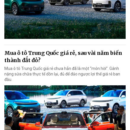
Mua ô tô Trung Quốc giá rẻ, sau vài năm biến
thành đắt đỏ?
Mua ô tô Trung Quốc giá rẻ chưa hẳn đã là một “món hời”. Gánh
nặng sửa chữa thực tế dồn lại, đủ để đảo ngược lợi thế giá rẻ ban
đầu.