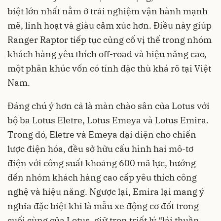
biệt lớn nhất nằm ở trải nghiệm vận hành mạnh
mẽ, linh hoạt và giàu cảm xúc hơn. Điều này giúp
Ranger Raptor tiếp tục củng cố vị thế trong nhóm
khách hàng yêu thích off-road và hiệu năng cao,
một phân khúc vốn có tính đặc thù khá rõ tại Việt
Nam.
Đáng chú ý hơn cả là màn chào sân của Lotus với
bộ ba Lotus Eletre, Lotus Emeya và Lotus Emira.
Trong đó, Eletre và Emeya đại diện cho chiến
lược điện hóa, đều sở hữu cấu hình hai mô-tơ
điện với công suất khoảng 600 mã lực, hướng
đến nhóm khách hàng cao cấp yêu thích công
nghệ và hiệu năng. Ngược lại, Emira lại mang ý
nghĩa đặc biệt khi là mẫu xe động cơ đốt trong
cuối cùng của Lotus, giữ trọn triết lý “lái thuần