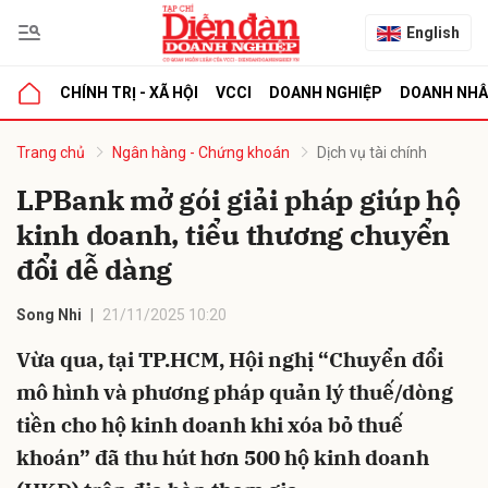
English
CHÍNH TRỊ - XÃ HỘI
VCCI
DOANH NGHIỆP
DOANH NH
bình luận
Trang chủ
Ngân hàng - Chứng khoán
Dịch vụ tài chính
LPBank mở gói giải pháp giúp hộ
kinh doanh, tiểu thương chuyển
đổi dễ dàng
Song Nhi
21/11/2025 10:20
Vừa qua, tại TP.HCM, Hội nghị “Chuyển đổi
Hủy
G
mô hình và phương pháp quản lý thuế/dòng
tiền cho hộ kinh doanh khi xóa bỏ thuế
khoán” đã thu hút hơn 500 hộ kinh doanh