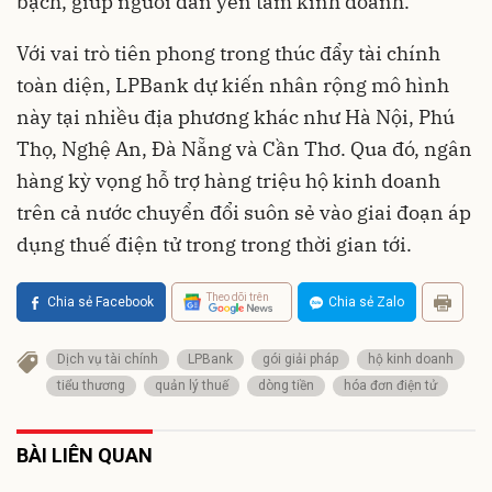
bạch, giúp người dân yên tâm kinh doanh.
Với vai trò tiên phong trong thúc đẩy tài chính
toàn diện, LPBank dự kiến nhân rộng mô hình
này tại nhiều địa phương khác như Hà Nội, Phú
Thọ, Nghệ An, Đà Nẵng và Cần Thơ. Qua đó, ngân
hàng kỳ vọng hỗ trợ hàng triệu hộ kinh doanh
trên cả nước chuyển đổi suôn sẻ vào giai đoạn áp
dụng thuế điện tử trong trong thời gian tới.
Theo dõi trên
Chia sẻ Facebook
Chia sẻ Zalo
Dịch vụ tài chính
LPBank
gói giải pháp
hộ kinh doanh
tiểu thương
quản lý thuế
dòng tiền
hóa đơn điện tử
BÀI LIÊN QUAN