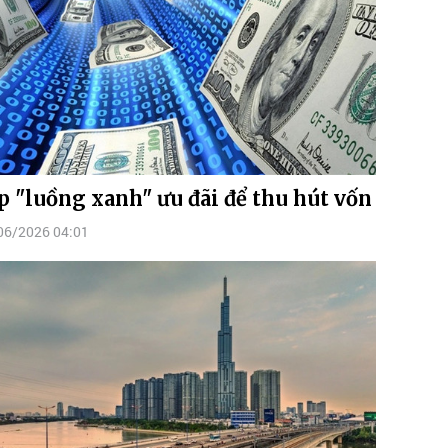
p "luồng xanh" ưu đãi để thu hút vốn
06/2026 04:01