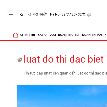
Hà Nội
32°C
/ 26 - 32°C
MỚI NHẤT
CHÍNH TRỊ - XÃ HỘI
VCCI
DOANH NGHIỆP
DOANH NHÂN
P
luat do thi dac biet
Tin tức cập nhật liên quan đến luat do thi dac bi