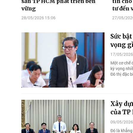
sản TP HCM phát triển bền
tin cho
vững
tư đến
28/05/2026 15:06
27/05/202
Sức bật
vọng g
17/05/2026
Một cơ chế đ
kỳ vọng nhi
Đô thị đặc b
Xây dựn
của TP
09/05/2026
Đó là khẳng