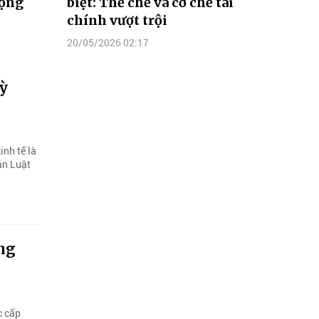
rọng
biệt: Thể chế và cơ chế tài
chính vượt trội
20/05/2026 02:17
kỳ
inh tế là
án Luật
êng
c cấp