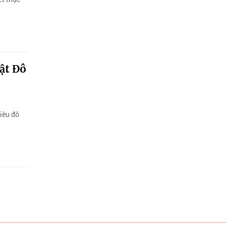
ật Đô
iêu đô