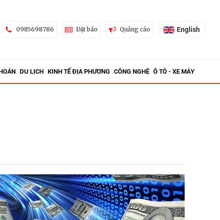
English
0985698786
Đặt báo
Quảng cáo
KHOÁN
DU LỊCH
KINH TẾ ĐỊA PHƯƠNG
CÔNG NGHỆ
Ô TÔ - XE MÁY