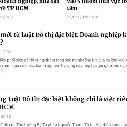
 doanh nghiệp, nhà đầu
vào 4 nhóm lĩnh vực t
 với TP HCM
tâm
6 17:00
23/05/2026 04:30
 mới từ Luật Đô thị đặc biệt: Doanh nghiệp 
ì?
 17:02
iều phối siêu đô thị vùng nhằm tăng sức mạnh tổng lực của cả khu vực k
ều năm qua của các doanh nghiệp. Kỳ vọng này tiếp tục gửi gắm vào dự 
iệt.
g Luật Đô thị đặc biệt không chỉ là việc ri
 HCM
 06:15
 định của Thứ trưởng Bộ Tư pháp Nguyễn Thanh Tú tại Hội thảo khoa họ