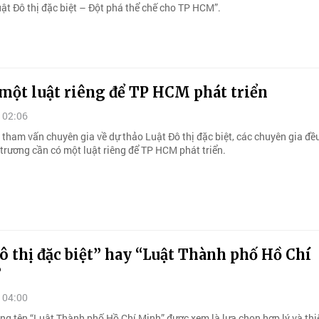
ật Đô thị đặc biệt – Đột phá thể chế cho TP HCM”.
một luật riêng để TP HCM phát triển
 02:06
 tham vấn chuyên gia về dự thảo Luật Đô thị đặc biệt, các chuyên gia đ
 trương cần có một luật riêng để TP HCM phát triển.
ô thị đặc biệt” hay “Luật Thành phố Hồ Chí
?
 04:00
ng tên “Luật Thành phố Hồ Chí Minh” được xem là lựa chọn hợp lý và thi