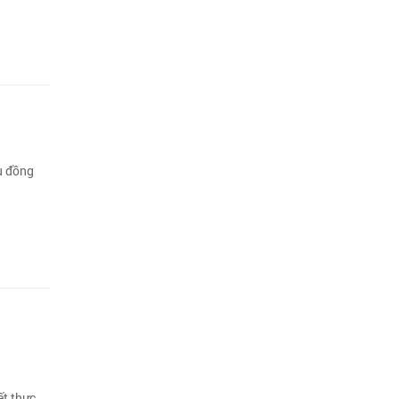
ều đồng
ết thực