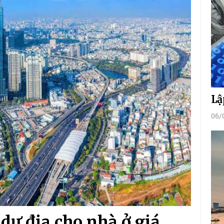
Lậ
06/
 dư địa cho nhà ở giá