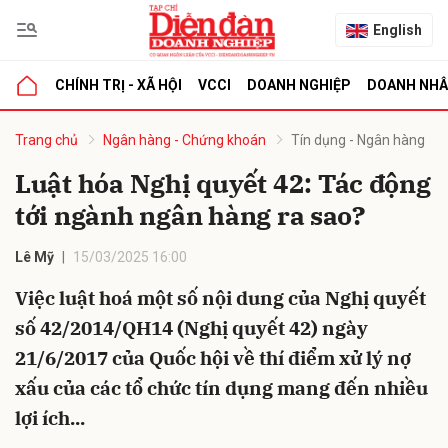
English
CHÍNH TRỊ - XÃ HỘI
VCCI
DOANH NGHIỆP
DOANH NH
bình luận
Trang chủ
Ngân hàng - Chứng khoán
Tín dụng - Ngân hàng
Luật hóa Nghị quyết 42: Tác động
tới ngành ngân hàng ra sao?
Lê Mỹ
15/03/2025 16:00
Việc luật hoá một số nội dung của Nghị quyết
số 42/2014/QH14 (Nghị quyết 42) ngày
Hủy
G
21/6/2017 của Quốc hội về thí điểm xử lý nợ
xấu của các tổ chức tín dụng mang đến nhiều
lợi ích...