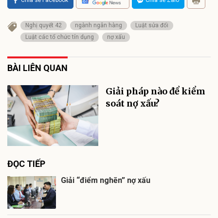
Chia sẻ Facebook
Chia sẻ Zalo
Nghị quyết 42
ngành ngân hàng
Luật sửa đổi
Luật các tổ chức tín dụng
nợ xấu
BÀI LIÊN QUAN
Giải pháp nào để kiểm
soát nợ xấu?
ĐỌC TIẾP
Giải “điểm nghẽn” nợ xấu