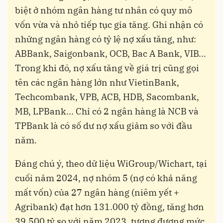
biệt ở nhóm ngân hàng tư nhân có quy mô
vốn vừa và nhỏ tiếp tục gia tăng. Ghi nhận có
những ngân hàng có tỷ lệ nợ xấu tăng, như:
ABBank, Saigonbank, OCB, Bac A Bank, VIB...
Trong khi đó, nợ xấu tăng về giá trị cũng gọi
tên các ngân hàng lớn như VietinBank,
Techcombank, VPB, ACB, HDB, Sacombank,
MB, LPBank... Chỉ có 2 ngân hàng là NCB và
TPBank là có số dư nợ xấu giảm so với đầu
năm.
Đáng chú ý, theo dữ liệu WiGroup/Wichart, tại
cuối năm 2024, nợ nhóm 5 (nợ có khả năng
mất vốn) của 27 ngân hàng (niêm yết +
Agribank) đạt hơn 131.000 tỷ đồng, tăng hơn
39.500 tỷ so với năm 2023, tương đương mức