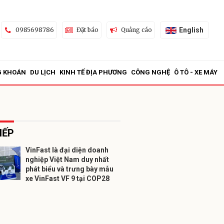
English
0985698786
Đặt báo
Quảng cáo
G KHOÁN
DU LỊCH
KINH TẾ ĐỊA PHƯƠNG
CÔNG NGHỆ
Ô TÔ - XE MÁY
IẾP
VinFast là đại diện doanh
nghiệp Việt Nam duy nhất
ửi
phát biểu và trưng bày mẫu
xe VinFast VF 9 tại COP28