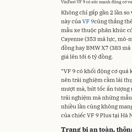
VinFast VF 9 có sức mạnh động cơ vượ
Không chỉ gấp gần 2 lần so 
này của
VF 9
cũng thắng thế
mẫu xe thuộc phân khúc có
Cayenne (353 mã lực, mô-me
đồng hay BMW X7 (383 mã 
giá lên tới 6 tỷ đồng.
“VF 9 có khối động cơ quá 
nên trải nghiệm cầm lái th
mượt mà, bứt tốc ấn tượng 
trải nghiệm mà những mẫu 
nhiều lần cũng không mang
của chiếc VF 9 Plus tại Hà 
Trang bị an toàn, thô