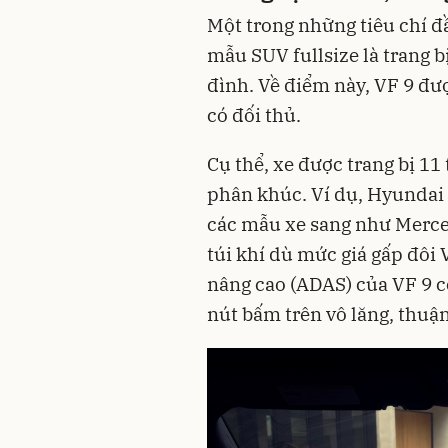
Một trong những tiêu chí đ
mẫu SUV fullsize là trang b
đình. Về điểm này, VF 9 đư
có đối thủ.
Cụ thể, xe được trang bị 11
phân khúc. Ví dụ, Hyundai P
các mẫu xe sang như Merce
túi khí dù mức giá gấp đôi V
nâng cao (ADAS) của VF 9 c
nút bấm trên vô lăng, thuậ