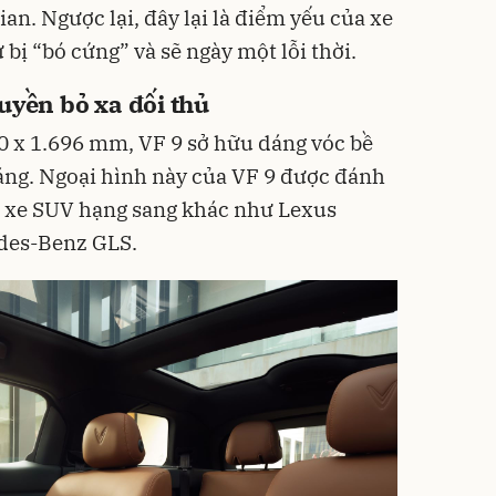
an. Ngược lại, đây lại là điểm yếu của xe
bị “bó cứng” và sẽ ngày một lỗi thời.
quyền bỏ xa đối thủ
70 x 1.696 mm, VF 9 sở hữu dáng vóc bề
ráng. Ngoại hình này của VF 9 được đánh
u xe SUV hạng sang khác như Lexus
des-Benz GLS.