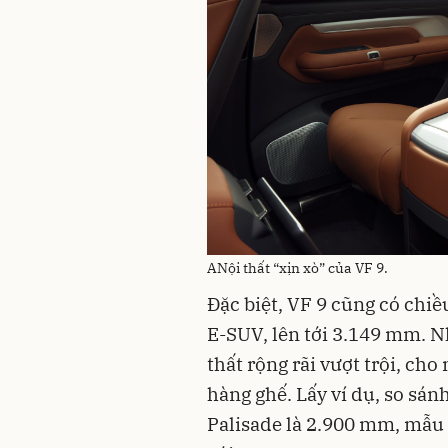
ANội thất “xịn xò” của VF 9.
Đặc biệt, VF 9 cũng có chiề
E-SUV, lên tới 3.149 mm. 
thất rộng rãi vượt trội, ch
hàng ghế. Lấy ví dụ, so sán
Palisade là 2.900 mm, mẫu