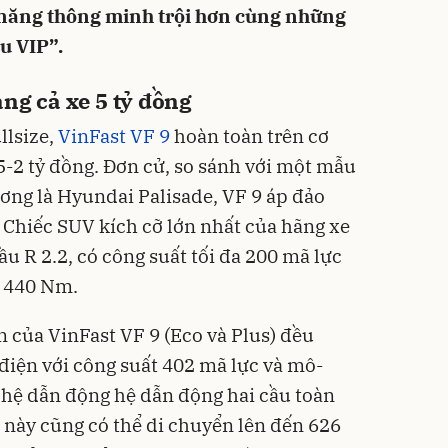
nh năng thông minh trội hơn cùng những
u VIP”.
ang cả xe 5 tỷ đồng
llsize,
VinFast VF 9
hoàn toàn trên cơ
5-2 tỷ đồng. Đơn cử, so sánh với một mẫu
ương là Hyundai Palisade, VF 9 áp đảo
Chiếc SUV kích cỡ lớn nhất của hãng xe
u R 2.2, có công suất tối đa 200 mã lực
 440 Nm.
n của VinFast VF 9 (Eco và Plus) đều
 điện với công suất 402 mã lực và mô-
hệ dẫn động hệ dẫn động hai cầu toàn
 này cũng có thể di chuyển lên đến 626