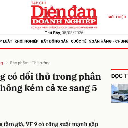
GIỚI THIỆU
bình luận
Thứ Bảy,
08/08/2026
P LUẬT
KHỞI NGHIỆP
BẤT ĐỘNG SẢN
QUỐC TẾ
NGÂN HÀNG - CHỨN
ng
Sản phẩm - Thị trường
g có đối thủ trong phân
ĐỌC T
không kém cả xe sang 5
Hủy
G
 tầm giá, VF 9 có công suất mạnh gấp