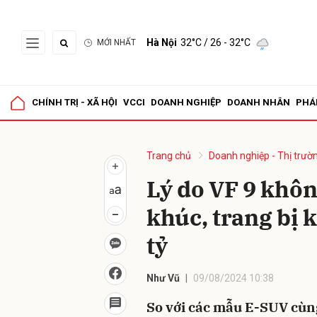
Hà Nội
32°C
/ 26 - 32°C
MỚI NHẤT
Gửi 
CHÍNH TRỊ - XÃ HỘI
VCCI
DOANH NGHIỆP
DOANH NHÂN
PHÁ
Trang chủ
Doanh nghiệp - Thị trườ
Lý do VF 9 khôn
khúc, trang bị 
tỷ
Như Vũ
09/08/2024 10:38
So với các mẫu E-SUV cùng