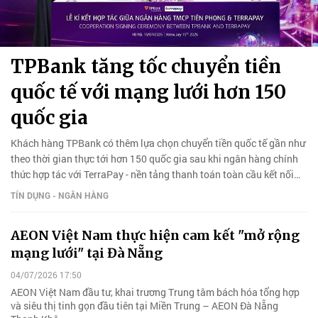
TPBank tăng tốc chuyển tiền
quốc tế với mạng lưới hơn 150
quốc gia
Khách hàng TPBank có thêm lựa chọn chuyển tiền quốc tế gần như
theo thời gian thực tới hơn 150 quốc gia sau khi ngân hàng chính
thức hợp tác với TerraPay - nền tảng thanh toán toàn cầu kết nối
hàng tỷ tài khoản ngân hàng và ví điện tử.
TÍN DỤNG - NGÂN HÀNG
AEON Việt Nam thực hiện cam kết "mở rộng
mạng lưới" tại Đà Nẵng
04/07/2026 17:50
AEON Việt Nam đầu tư, khai trương Trung tâm bách hóa tổng hợp
và siêu thị tinh gọn đầu tiên tại Miền Trung – AEON Đà Nẵng