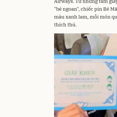
Airways. Từ những tấm giấy
"bé ngoan", chiếc pin Bé M
màu xanh lam, mỗi món quà
thích thú.