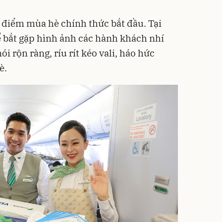
i điểm mùa hè chính thức bắt đầu. Tại
 bắt gặp hình ảnh các hành khách nhí
 rộn ràng, ríu rít kéo vali, háo hức
è.