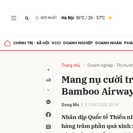
Hà Nội
36°C
/ 26 - 37°C
MỚI NHẤT
Gửi 
CHÍNH TRỊ - XÃ HỘI
VCCI
DOANH NGHIỆP
DOANH NHÂN
PHÁ
Trang chủ
Doanh nghiệp - Thị trườ
Mang nụ cười tr
Bamboo Airwa
Song Nhi
01/06/2026 20:04
Nhân dịp Quốc tế Thiếu n
hàng trăm phần quà xinh 