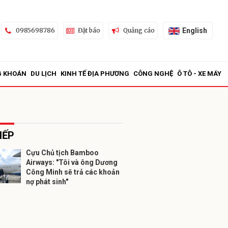
English
0985698786
Đặt báo
Quảng cáo
G KHOÁN
DU LỊCH
KINH TẾ ĐỊA PHƯƠNG
CÔNG NGHỆ
Ô TÔ - XE MÁY
IẾP
Cựu Chủ tịch Bamboo
Airways: "Tôi và ông Dương
ửi
Công Minh sẽ trả các khoản
nợ phát sinh"