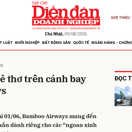
GIỚI THIỆU
bình luận
Chủ Nhật,
09/08/2026
P LUẬT
KHỞI NGHIỆP
BẤT ĐỘNG SẢN
QUỐC TẾ
NGÂN HÀNG - CHỨN
ng
ẻ thơ trên cánh bay
ĐỌC T
ys
Hủy
G
hi 01/06, Bamboo Airways mang đến
xắn dành riêng cho các “ngoan xinh