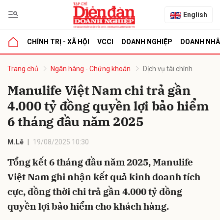
English
CHÍNH TRỊ - XÃ HỘI
VCCI
DOANH NGHIỆP
DOANH NH
bình luận
Trang chủ
Ngân hàng - Chứng khoán
Dịch vụ tài chính
Manulife Việt Nam chi trả gần
4.000 tỷ đồng quyền lợi bảo hiểm
6 tháng đầu năm 2025
M.Lê
19/08/2025 10:30
Tổng kết 6 tháng đầu năm 2025, Manulife
Hủy
G
Việt Nam ghi nhận kết quả kinh doanh tích
cực, đồng thời chi trả gần 4.000 tỷ đồng
quyền lợi bảo hiểm cho khách hàng.