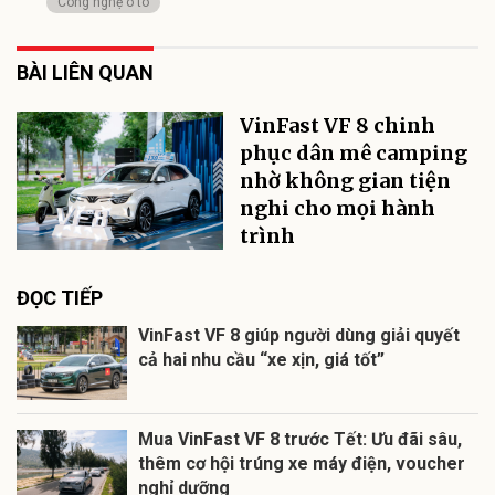
Công nghệ ô tô
BÀI LIÊN QUAN
VinFast VF 8 chinh
phục dân mê camping
nhờ không gian tiện
nghi cho mọi hành
trình
ĐỌC TIẾP
VinFast VF 8 giúp người dùng giải quyết
cả hai nhu cầu “xe xịn, giá tốt”
Mua VinFast VF 8 trước Tết: Ưu đãi sâu,
thêm cơ hội trúng xe máy điện, voucher
nghỉ dưỡng