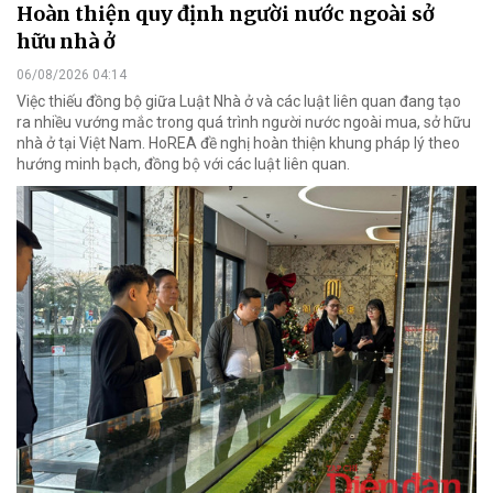
Hoàn thiện quy định người nước ngoài sở
hữu nhà ở
06/08/2026 04:14
Việc thiếu đồng bộ giữa Luật Nhà ở và các luật liên quan đang tạo
ra nhiều vướng mắc trong quá trình người nước ngoài mua, sở hữu
nhà ở tại Việt Nam. HoREA đề nghị hoàn thiện khung pháp lý theo
hướng minh bạch, đồng bộ với các luật liên quan.