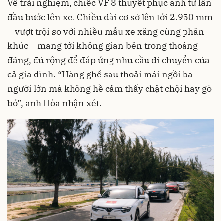
Về trải nghiệm, chiếc VF 8 thuyết phục anh từ lần
đầu bước lên xe. Chiều dài cơ sở lên tới 2.950 mm
– vượt trội so với nhiều mẫu xe xăng cùng phân
khúc – mang tới không gian bên trong thoáng
đãng, đủ rộng để đáp ứng nhu cầu di chuyển của
cả gia đình. “Hàng ghế sau thoải mái ngồi ba
người lớn mà không hề cảm thấy chật chội hay gò
bó”, anh Hòa nhận xét.