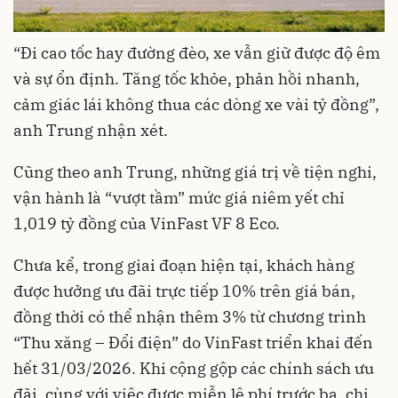
“Đi cao tốc hay đường đèo, xe vẫn giữ được độ êm
và sự ổn định. Tăng tốc khỏe, phản hồi nhanh,
cảm giác lái không thua các dòng xe vài tỷ đồng”,
anh Trung nhận xét.
Cũng theo anh Trung, những giá trị về tiện nghi,
vận hành là “vượt tầm” mức giá niêm yết chỉ
1,019 tỷ đồng của VinFast VF 8 Eco.
Chưa kể, trong giai đoạn hiện tại, khách hàng
được hưởng ưu đãi trực tiếp 10% trên giá bán,
đồng thời có thể nhận thêm 3% từ chương trình
“Thu xăng – Đổi điện” do VinFast triển khai đến
hết 31/03/2026. Khi cộng gộp các chính sách ưu
đãi, cùng với việc được miễn lệ phí trước bạ, chi