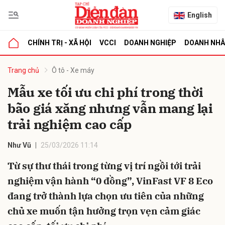
English
CHÍNH TRỊ - XÃ HỘI
VCCI
DOANH NGHIỆP
DOANH NH
bình luận
Trang chủ
Ô tô - Xe máy
Mẫu xe tối ưu chi phí trong thời
bão giá xăng nhưng vẫn mang lại
trải nghiệm cao cấp
Như Vũ
25/03/2026 11:14
Từ sự thư thái trong từng vị trí ngồi tới trải
Hủy
G
nghiệm vận hành “0 đồng”, VinFast VF 8 Eco
đang trở thành lựa chọn ưu tiên của những
chủ xe muốn tận hưởng trọn vẹn cảm giác