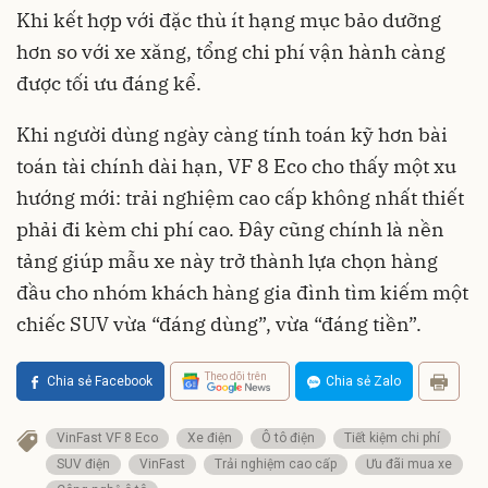
Khi kết hợp với đặc thù ít hạng mục bảo dưỡng
hơn so với xe xăng, tổng chi phí vận hành càng
được tối ưu đáng kể.
Khi người dùng ngày càng tính toán kỹ hơn bài
toán tài chính dài hạn, VF 8 Eco cho thấy một xu
hướng mới: trải nghiệm cao cấp không nhất thiết
phải đi kèm chi phí cao. Đây cũng chính là nền
tảng giúp mẫu xe này trở thành lựa chọn hàng
đầu cho nhóm khách hàng gia đình tìm kiếm một
chiếc SUV vừa “đáng dùng”, vừa “đáng tiền”.
Theo dõi trên
Chia sẻ Facebook
Chia sẻ Zalo
VinFast VF 8 Eco
Xe điện
Ô tô điện
Tiết kiệm chi phí
SUV điện
VinFast
Trải nghiệm cao cấp
Ưu đãi mua xe