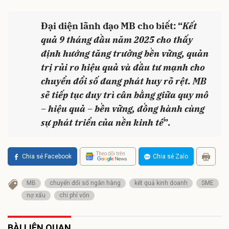
Đại diện lãnh đạo MB cho biết: “
Kết
quả 9 tháng đầu năm 2025 cho thấy
định hướng tăng trưởng bền vững, quản
trị rủi ro hiệu quả và đầu tư mạnh cho
chuyển đổi số đang phát huy rõ rệt. MB
sẽ tiếp tục duy trì cân bằng giữa quy mô
– hiệu quả – bền vững, đồng hành cùng
sự phát triển của nền kinh tế
”.
Theo dõi trên
Chia sẻ Facebook
Chia sẻ Zalo
MB
chuyển đổi số ngân hàng
kết quả kinh doanh
SME
nợ xấu
chi phí vốn
BÀI LIÊN QUAN