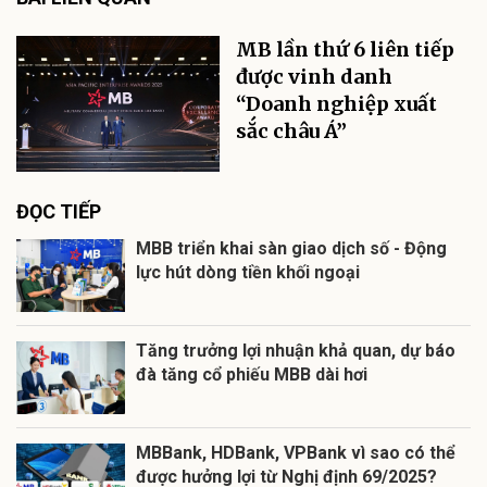
MB lần thứ 6 liên tiếp
được vinh danh
“Doanh nghiệp xuất
sắc châu Á”
ĐỌC TIẾP
MBB triển khai sàn giao dịch số - Động
lực hút dòng tiền khối ngoại
Tăng trưởng lợi nhuận khả quan, dự báo
đà tăng cổ phiếu MBB dài hơi
MBBank, HDBank, VPBank vì sao có thể
được hưởng lợi từ Nghị định 69/2025?