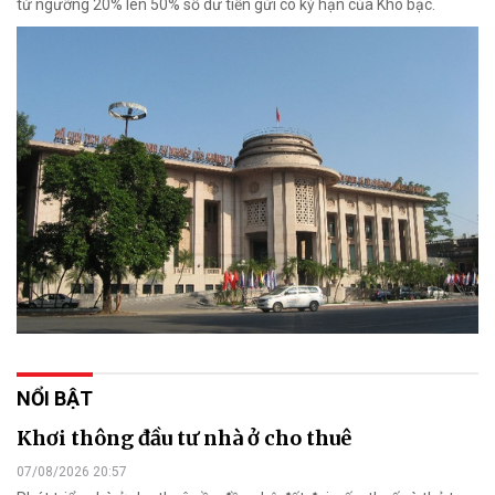
từ ngưỡng 20% lên 50% số dư tiền gửi có kỳ hạn của Kho bạc.
NỔI BẬT
Khơi thông đầu tư nhà ở cho thuê
07/08/2026 20:57