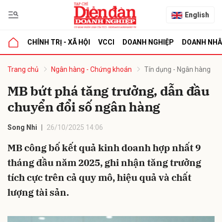
English
CHÍNH TRỊ - XÃ HỘI
VCCI
DOANH NGHIỆP
DOANH NH
bình luận
Trang chủ
Ngân hàng - Chứng khoán
Tín dụng - Ngân hàng
MB bứt phá tăng trưởng, dẫn đầu
chuyển đổi số ngân hàng
Song Nhi
26/10/2025 14:06
MB công bố kết quả kinh doanh hợp nhất 9
tháng đầu năm 2025, ghi nhận tăng trưởng
Hủy
G
tích cực trên cả quy mô, hiệu quả và chất
lượng tài sản.