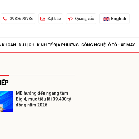
English
0985698786
Đặt báo
Quảng cáo
G KHOÁN
DU LỊCH
KINH TẾ ĐỊA PHƯƠNG
CÔNG NGHỆ
Ô TÔ - XE MÁY
IẾP
MB hướng đến ngang tầm
Big 4, mục tiêu lãi 39.400 tỷ
ửi
đồng năm 2026