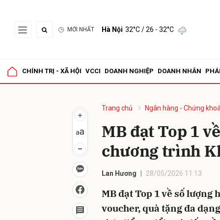
Hà Nội
32°C
/ 26 - 32°C
MỚI NHẤT
Gửi 
CHÍNH TRỊ - XÃ HỘI
VCCI
DOANH NGHIỆP
DOANH NHÂN
PHÁ
Trang chủ
Ngân hàng - Chứng kho
MB đạt Top 1 về
chương trình K
Lan Hương
28/05/2026 11:13
MB đạt Top 1 về số lượng 
voucher, quà tặng đa dạng