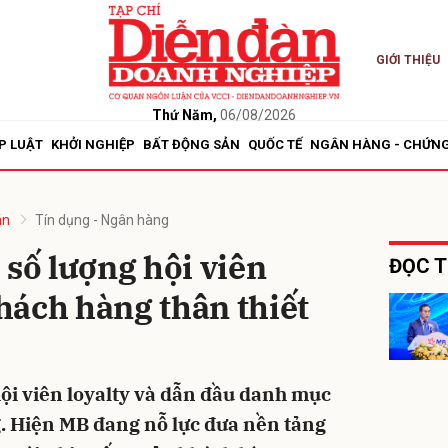
GIỚI THIỆU
bình luận
Thứ Năm,
06/08/2026
P LUẬT
KHỞI NGHIỆP
BẤT ĐỘNG SẢN
QUỐC TẾ
NGÂN HÀNG - CHỨN
án
Tín dụng - Ngân hàng
 số lượng hội viên
ĐỌC T
hách hàng thân thiết
Hủy
G
hội viên loyalty và dẫn đầu danh mục
. Hiện MB đang nỗ lực đưa nền tảng