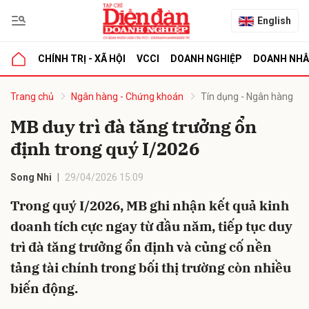
English
CHÍNH TRỊ - XÃ HỘI
VCCI
DOANH NGHIỆP
DOANH NH
bình luận
Trang chủ
Ngân hàng - Chứng khoán
Tín dụng - Ngân hàng
MB duy trì đà tăng trưởng ổn
định trong quý I/2026
Song Nhi
29/04/2026 15:09
Trong quý I/2026, MB ghi nhận kết quả kinh
doanh tích cực ngay từ đầu năm, tiếp tục duy
Hủy
G
trì đà tăng trưởng ổn định và củng cố nền
tảng tài chính trong bối thị trường còn nhiều
biến động.