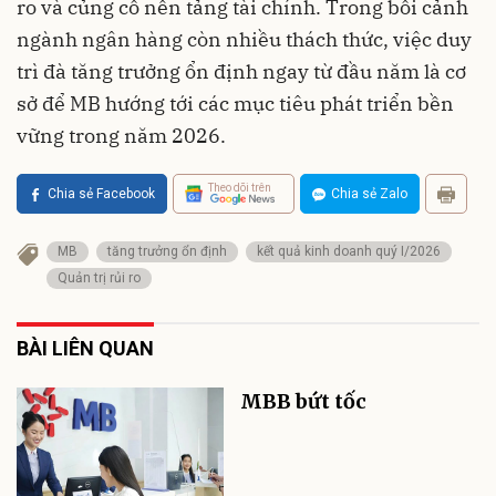
ro và củng cố nền tảng tài chính. Trong bối cảnh
ngành ngân hàng còn nhiều thách thức, việc duy
trì đà tăng trưởng ổn định ngay từ đầu năm là cơ
sở để MB hướng tới các mục tiêu phát triển bền
vững trong năm 2026.
Theo dõi trên
Chia sẻ Facebook
Chia sẻ Zalo
MB
tăng trưởng ổn định
kết quả kinh doanh quý I/2026
Quản trị rủi ro
BÀI LIÊN QUAN
MBB bứt tốc