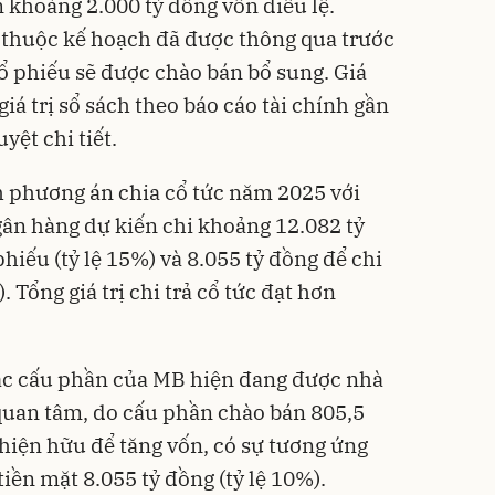
 khoảng 2.000 tỷ đồng vốn điều lệ.
u thuộc kế hoạch đã được thông qua trước
cổ phiếu sẽ được chào bán bổ sung. Giá
á trị sổ sách theo báo cáo tài chính gần
yệt chi tiết.
h phương án chia cổ tức năm 2025 với
gân hàng dự kiến chi khoảng 12.082 tỷ
phiếu (tỷ lệ 15%) và 8.055 tỷ đồng để chi
. Tổng giá trị chi trả cổ tức đạt hơn
ác cấu phần của MB hiện đang được nhà
 quan tâm, do cấu phần chào bán 805,5
 hiện hữu để tăng vốn, có sự tương ứng
 tiền mặt 8.055 tỷ đồng (tỷ lệ 10%).