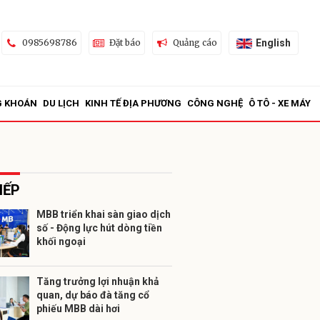
English
0985698786
Đặt báo
Quảng cáo
G KHOÁN
DU LỊCH
KINH TẾ ĐỊA PHƯƠNG
CÔNG NGHỆ
Ô TÔ - XE MÁY
IẾP
MBB triển khai sàn giao dịch
số - Động lực hút dòng tiền
ửi
khối ngoại
Tăng trưởng lợi nhuận khả
quan, dự báo đà tăng cổ
phiếu MBB dài hơi