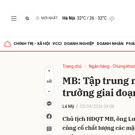
Hà Nội
32°C
/ 26 - 32°C
MỚI NHẤT
Gửi 
CHÍNH TRỊ - XÃ HỘI
VCCI
DOANH NGHIỆP
DOANH NHÂN
PHÁ
Trang chủ
Ngân hàng - Chứng kho
MB: Tập trung n
trưởng giai đo
Lê Mỹ
03/04/2026 04:08
Chủ tịch HĐQT MB, ông Lưu
củng cố chất lượng các mặ