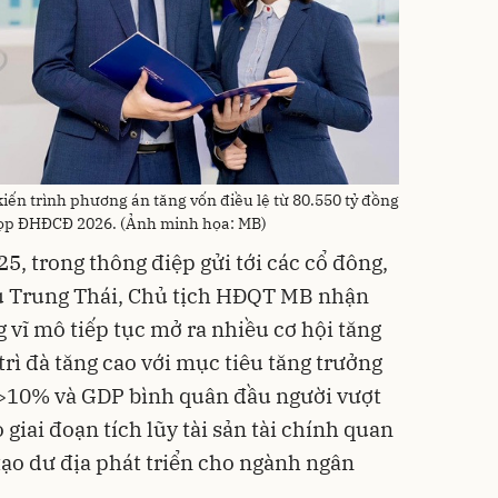
ến trình phương án tăng vốn điều lệ từ 80.550 tỷ đồng
 họp ĐHĐCĐ 2026. (Ảnh minh họa: MB)
5, trong thông điệp gửi tới các cổ đông,
ưu Trung Thái, Chủ tịch HĐQT MB nhận
 vĩ mô tiếp tục mở ra nhiều cơ hội tăng
trì đà tăng cao với mục tiêu tăng trưởng
>10% và GDP bình quân đầu người vượt
 giai đoạn tích lũy tài sản tài chính quan
tạo dư địa phát triển cho ngành ngân