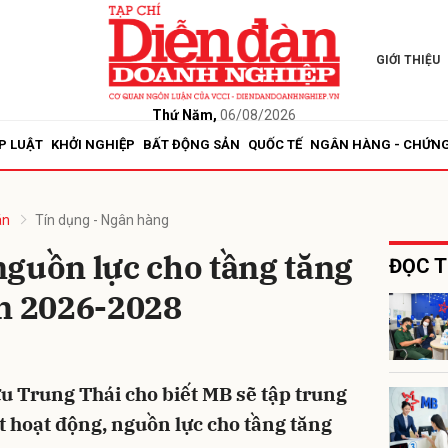
GIỚI THIỆU
bình luận
Thứ Năm,
06/08/2026
P LUẬT
KHỞI NGHIỆP
BẤT ĐỘNG SẢN
QUỐC TẾ
NGÂN HÀNG - CHỨN
án
Tín dụng - Ngân hàng
guồn lực cho tầng tăng
ĐỌC T
ạn 2026-2028
Hủy
G
 Trung Thái cho biết MB sẽ tập trung
t hoạt động, nguồn lực cho tầng tăng