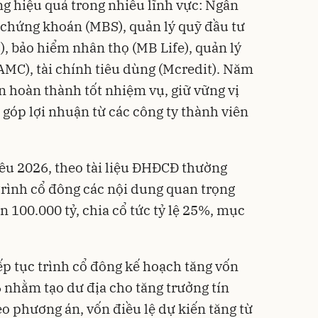
ng hiệu quả trong nhiều lĩnh vực: Ngân
hứng khoán (MBS), quản lý quỹ đầu tư
), bảo hiểm nhân thọ (MB Life), quản lý
AMC), tài chính tiêu dùng (Mcredit). Năm
n hoàn thành tốt nhiệm vụ, giữ vững vị
 góp lợi nhuận từ các công ty thành viên
êu 2026, theo tài liệu ĐHĐCĐ thường
rình cổ đông các nội dung quan trọng
ên 100.000 tỷ, chia cổ tức tỷ lệ 25%, mục
ếp tục trình cổ đông kế hoạch tăng vốn
nhằm tạo dư địa cho tăng trưởng tín
o phương án, vốn điều lệ dự kiến tăng từ